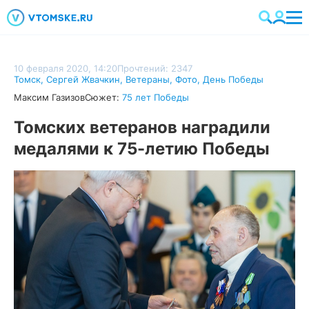
10 февраля 2020, 14:20
Прочтений: 2347
Томск
,
Сергей Жвачкин
,
Ветераны
,
Фото
,
День Победы
Максим Газизов
Сюжет:
75 лет Победы
Томских ветеранов наградили
медалями к 75-летию Победы