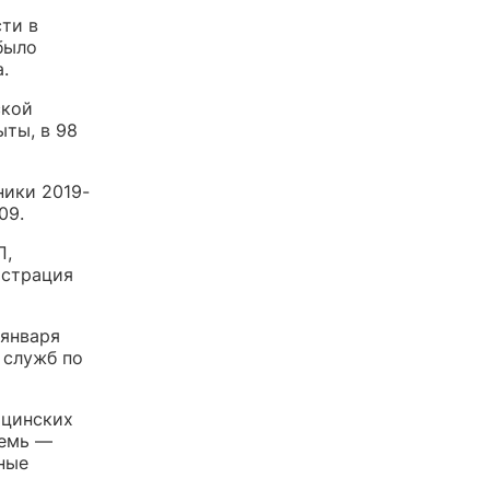
ти в
было
.
ской
ыты, в 98
ники 2019-
09.
П,
истрация
 января
 служб по
ицинских
семь —
ные