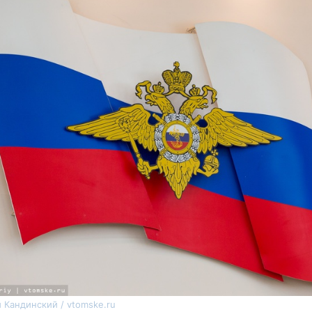
 Кандинский / vtomske.ru