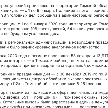
преступлений произошло на территории Томской облас
каникулы — с 1 по 9 января. Полицией за этот период 
 98 уголовных дел, сообщили в администрации региона
олиции, с 1 по 9 января 2020 года на территории Том
егистрировано 108 преступлений, 54 из них уже раскр
ли возбуждены уголовные дела.
ли в региональной администрации, в новогодние празд
лений было зафиксировано аналогичное количество — 1
ала 2020 года в регионе произошло 53 пожара и 13 ДТ
о из которых — в Томском районе, где местная админ
лизировала причины аварий на специальной комиссии.
одние и праздничные дни — с 30 декабря 2019-го по 9
— специалисты центров обработки вызовов экстренных
еру «112» в Томской области приняли 8 251 звонок.
торы тысячи из них касались сферы деятельности мед
362 звонка, 551 — полиции, 67 — пожарной охраны, во
а. Остальные вызовы были адресованы в единые дежур
кие службы или оказались ложными», — рассказали в