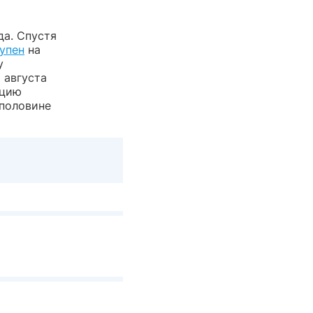
да. Спустя
упен
на
у
 августа
ацию
половине