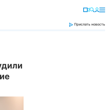
Прислать новость
удили
ние