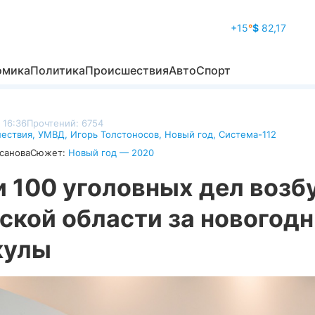
+15
°
$
82,17
омика
Политика
Происшествия
Авто
Спорт
 16:36
Прочтений: 6754
ествия
,
УМВД
,
Игорь Толстоносов
,
Новый год
,
Система-112
санова
Сюжет:
Новый год — 2020
и 100 уголовных дел возб
ской области за новогод
кулы