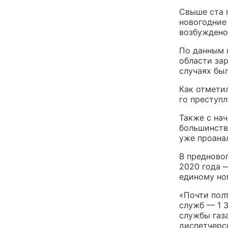
Свыше ста 
новогодние 
возбуждено
По данным п
области зар
случаях бы
Как отмети
го преступ
Также с нач
большинств
уже проана
В предновог
2020 года 
единому ном
«Почти пол
служб — 1 
службы газ
диспетчерс