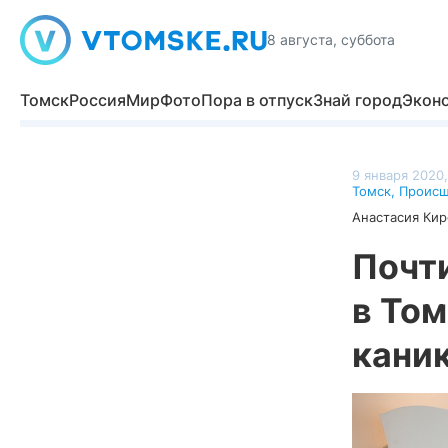
8 августа, суббота
Томск
Россия
Мир
Фото
Пора в отпуск
Знай город
Экон
9 января 2020,
Томск
,
Происш
Анастасия Кир
Почт
в Том
кани