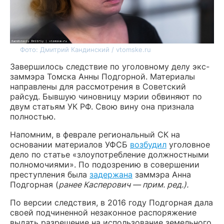
Фото: Дмитрий Кандинский / vtomske.ru
Завершилось следствие по уголовному делу экс-
заммэра Томска Анны Подгорной. Материалы
направлены для рассмотрения в Советский
райсуд. Бывшую чиновницу мэрии обвиняют по
двум статьям УК РФ. Свою вину она признала
полностью.
Напомним, в феврале региональный СК на
основании материалов УФСБ
возбудил
уголовное
дело по статье «злоупотребление должностными
полномочиями». По подозрению в совершении
преступления была
задержана
заммэра Анна
Подгорная (
ранее Касперович — прим. ред.).
По версии следствия, в 2016 году Подгорная дала
своей подчиненной незаконное распоряжение
выдать разрешение на использование земельного