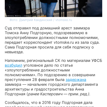
Фото: Дмитрий Кандинский / vtomske.ru
Суд отправил под домашний арест заммэра
Томска Анну Подгорную, подозреваемую в
злоупотреблении должностными полномочиями,
передает корреспондент vtomske.ru из зала суда.
Сама Подгорная просила для себя подписку о
невыезде.
Напомним, региональный СК по материалам УФСБ
возбудил
уголовное дело по статье
«злоупотребление должностными
полномочиями». По подозрению в совершении
преступления 28 февраля была
задержана
заммэра — начальник городского департамента
архитектуры и градостроительства Анна
Подгорная (
ранее Касперович — прим. ред.).
Сообщалось, что в 2016 году Подгорная дала