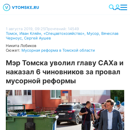
1 августа 2019, 09:25
Прочтений: 14549
Томск
,
Иван Кляйн
,
«Спецавтохозяйство»
,
Мусор
,
Вячеслав
Черноус
,
Сергей Аушев
Никита Лобиков
Сюжет:
Мусорная реформа в Томской области
Мэр Томска уволил главу САХа и
наказал 6 чиновников за провал
мусорной реформы