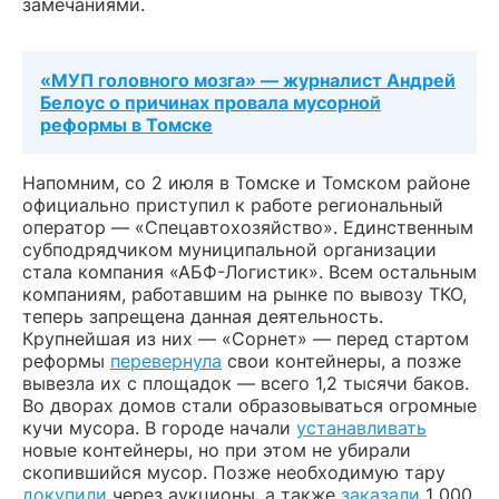
замечаниями.
«МУП головного мозга» — журналист Андрей
Белоус о причинах провала мусорной
реформы в Томске
Напомним, со 2 июля в Томске и Томском районе
официально приступил к работе региональный
оператор — «Спецавтохозяйство». Единственным
субподрядчиком муниципальной организации
стала компания «АБФ-Логистик». Всем остальным
компаниям, работавшим на рынке по вывозу ТКО,
теперь запрещена данная деятельность.
Крупнейшая из них — «Сорнет» — перед стартом
реформы
перевернула
свои контейнеры, а позже
вывезла их с площадок — всего 1,2 тысячи баков.
Во дворах домов стали образовываться огромные
кучи мусора.
В городе начали
устанавливать
новые контейнеры, но при этом не убирали
скопившийся мусор. Позже необходимую тару
докупили
через аукционы, а также
заказали
1 000