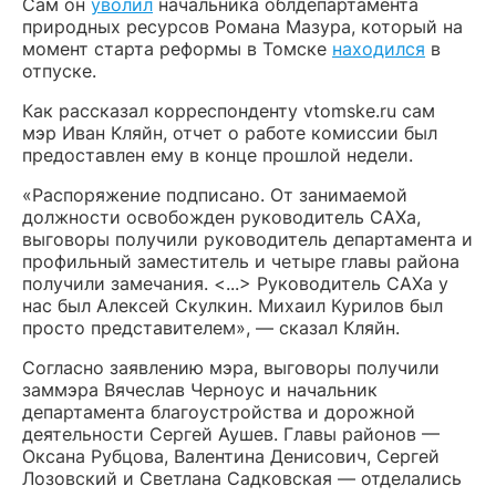
Сам он
уволил
начальника облдепартамента
природных ресурсов Романа Мазура, который на
момент старта реформы в Томске
находился
в
отпуске.
Как рассказал корреспонденту vtomske.ru сам
мэр Иван Кляйн, отчет о работе комиссии был
предоставлен ему в конце прошлой недели.
«Распоряжение подписано. От занимаемой
должности освобожден руководитель САХа,
выговоры получили руководитель департамента и
профильный заместитель и четыре главы района
получили замечания. <...> Руководитель САХа у
нас был Алексей Скулкин. Михаил Курилов был
просто представителем», — сказал Кляйн.
Согласно заявлению мэра, выговоры получили
заммэра Вячеслав Черноус и начальник
департамента благоустройства и дорожной
деятельности Сергей Аушев. Главы районов —
Оксана Рубцова, Валентина Денисович, Сергей
Лозовский и Светлана Садковская — отделались