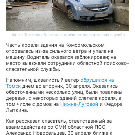
Фото: Томская областная поисково-спасательная служба
Часть кровли здания на Комсомольском
оторвалась из-за сильного ветра и упала на
машину. Водитель оказался заблокирован; на
место выезжали сотрудники областной поисково-
спасательной службы.
Напомним, шквалистый ветер
обрушился на
Томск
днем во вторник, 30 апреля. Оказались
обесточенными несколько улиц, были повалены
деревья, с некоторых зданий слетела кровля, в
том числе с домов на
Нижне-Луговой
и Федора
Лыткина.
Как рассказал спасатель, ответственный за
взаимодействие со СМИ областной ПСС
Александр Новосельцев, 30 апреля ближе к