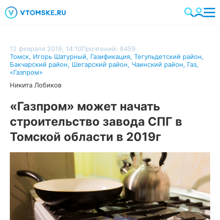
12 февраля 2019, 14:10
Прочтений: 8459
Томск
,
Игорь Шатурный
,
Газификация
,
Тегульдетский район
,
Бакчарский район
,
Шегарский район
,
Чаинский район
,
Газ
,
«Газпром»
Никита Лобиков
«Газпром» может начать
строительство завода СПГ в
Томской области в 2019г