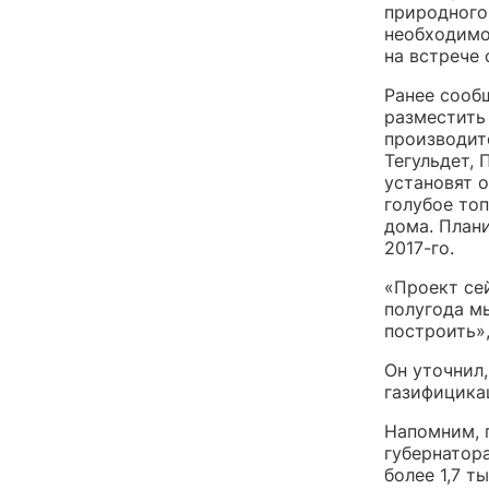
природного
необходимо
на встрече 
Ранее сооб
разместить
производит
Тегульдет, 
установят 
голубое топ
дома. План
2017-го.
«Проект се
полугода м
построить»
Он уточнил,
газифицика
Напомним, 
губернатор
более 1,7 т