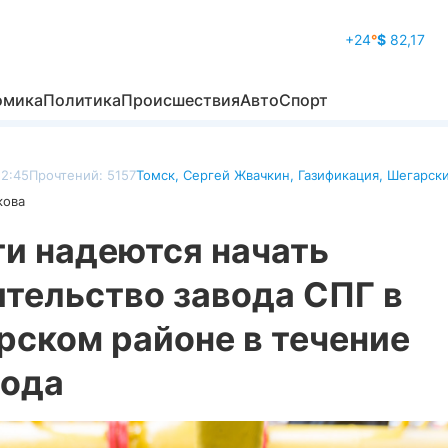
+24
°
$
82,17
омика
Политика
Происшествия
Авто
Спорт
22:45
Прочтений: 5157
Томск
,
Сергей Жвачкин
,
Газификация
,
Шегарски
кова
ти надеются начать
тельство завода СПГ в
рском районе в течение
года