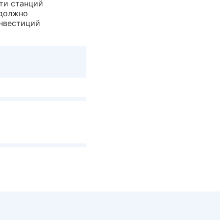
ти станций
 должно
инвестиций