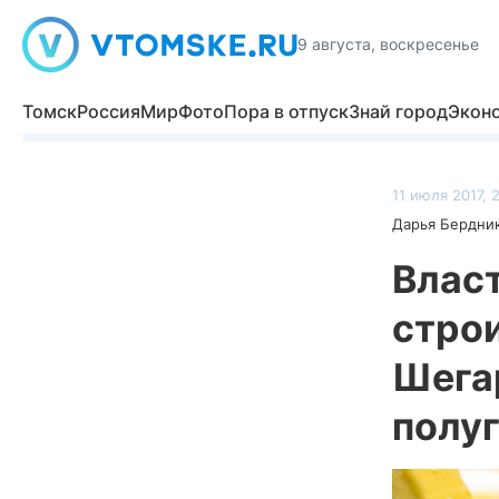
9 августа, воскресенье
Томск
Россия
Мир
Фото
Пора в отпуск
Знай город
Экон
11 июля 2017, 
Дарья Бердни
Влас
строи
Шега
полу