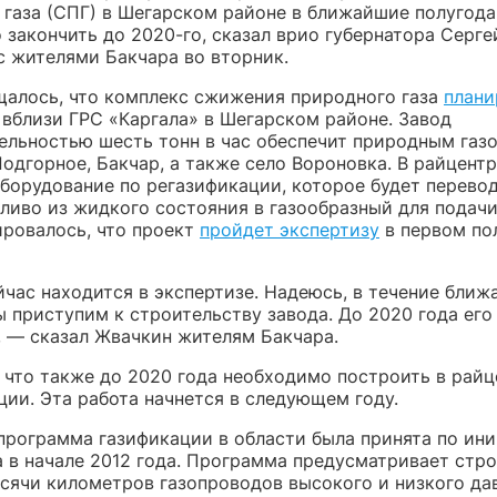
 газа (СПГ) в Шегарском районе в ближайшие полугода
 закончить до 2020-го, сказал врио губернатора Серг
с жителями Бакчара во вторник.
щалось, что комплекс сжижения природного газа
плани
 вблизи ГРС «Каргала» в Шегарском районе. Завод
ельностью шесть тонн в час обеспечит природным газ
Подгорное, Бакчар, а также село Вороновка. В райцент
оборудование по регазификации, которое будет перево
ливо из жидкого состояния в газообразный для подачи
ировалось, что проект
пройдет экспертизу
в первом по
йчас находится в экспертизе. Надеюсь, в течение бли
ы приступим к строительству завода. До 2020 года его
, — сказал Жвачкин жителям Бакчара.
 что также до 2020 года необходимо построить в райц
ции. Эта работа начнется в следующем году.
программа газификации в области была принята по ин
а в начале 2012 года. Программа предусматривает стр
ысячи километров газопроводов высокого и низкого да