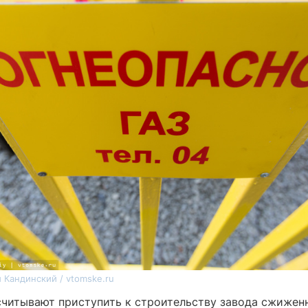
 Кандинский / vtomske.ru
считывают приступить к строительству завода сжижен