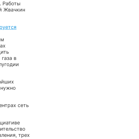
. Работы
ей Жвачкин
руется
ом
рах
дить
 газа в
лугодии
жайших
 нужно
ентрах сеть
ициативе
оительство
вления, трех