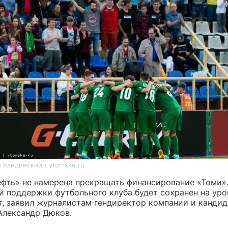
 Кандинский / vtomske.ru
ефть» не намерена прекращать финансирование «Томи»
й поддержки футбольного клуба будет сохранен на уро
т, заявил журналистам гендиректор компании и кандид
Александр Дюков.