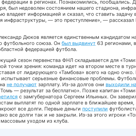
 федерации в регионах. Познакомились, пообщались. 
оря, был недоволен состоянием нашего стадиона, инфр
ью владеет информацией и сказал, что ставить задачу 
ея инфраструктуры, — это преступление», — рассказал
лександр Дюков является единственным кандидатом на
о футбольного союза. Он
был выдвинут
63 регионами, в
областной федерацией футбола.
екущий сезон первенства ФНЛ складывается для «Томи
ной точки зрения: команда идет на втором месте в тур
тставая от лидирующего «Тамбова» всего на одно очко.
уб испытывает серьезные финансовые проблемы. Футбол
она
не получают
зарплату. Из-за долгов они
выходили на
«Томь — результат за бесплатно». Позже капитан «Томи
ретился
с замгубернатора Сергеем Ильиных. Он заверил
истам выплатят по одной зарплате в ближайшее время, 
закроют все долги. Первые деньги
поступили
футболист
ако все долги так и не закрыли. Из-за этого игроки «Т
массовым уходом из клуба.