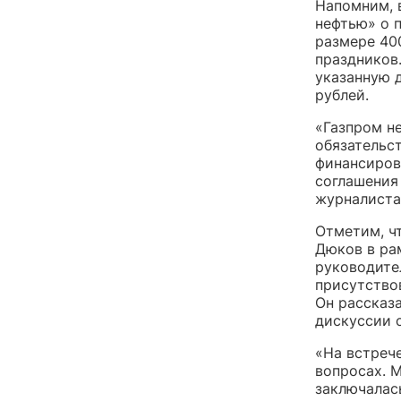
Напомним, 
нефтью» о 
размере 40
праздников
указанную 
рублей.
«Газпром не
обязательс
финансирова
соглашения
журналиста
Отметим, чт
Дюков в ра
руководите
присутство
Он рассказ
дискуссии 
«На встреч
вопросах. М
заключалас