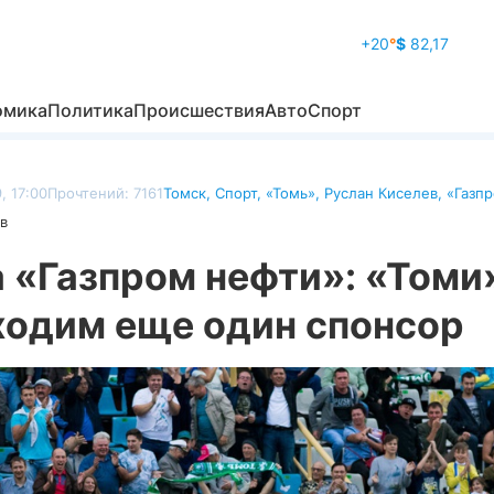
+20
°
$
82,17
омика
Политика
Происшествия
Авто
Спорт
, 17:00
Прочтений: 7161
Томск
,
Спорт
,
«Томь»
,
Руслан Киселев
,
«Газп
в
 «Газпром нефти»: «Томи
ходим еще один спонсор