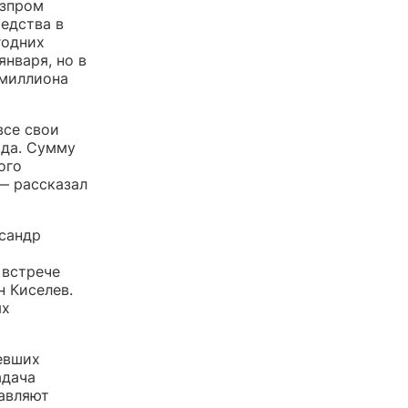
азпром
едства в
годних
января, но в
миллиона
все свои
 да. Сумму
ого
— рассказал
ксандр
 встрече
 Киселев.
ях
евших
адача
лавляют