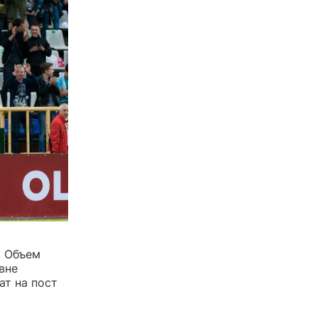
. Объем
вне
ат на пост