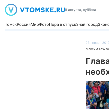
8 августа, суббота
Томск
Россия
Мир
Фото
Пора в отпуск
Знай город
Экон
23 января 2019
Максим Газизо
Глава
необ