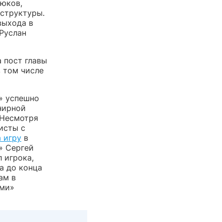
Дюков,
аструктуры.
выхода в
 Руслан
 пост главы
 том числе
» успешно
нирной
 Несмотря
исты с
 игру
в
» Сергей
 игрока,
а до конца
ам в
оми»