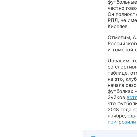
футбольные
честно гов
Он полност
РПЛ, не им
Киселев.
Отметим, А
Российског
и томской 
Добавим, т
со спортив
таблице, о
на это, кл
начала сез
футболках 
Зуйков
вст
что футбол
2018 года 
ноябре, одн
пригрозили