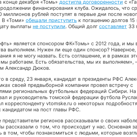
в конце декабря «Томь»
достигла договоренности
с «Г
продолжении финансирования клуба. Ожидалось, что ср
0 миллионов рублей поступят в первые дни после ново
. В «Томи»
обещали приступить
к погашению долгов 15 
дату выплаты
не поступили
. Общий долг
составляет
33 
фть» является спонсором ФК«Томь» с 2012 года, и мы 
тва выполняем. Нужен ли еще один спонсор? Наверное,
ния я не могу назвать. Есть соглашение, и в рамках эт
 мы работаем. Есть обязательства, мы их выполняем», 
м Александр Дюков.
о в среду, 23 января, кандидат в президенты РФС Але
мках своей предвыборной компании провел встречу с
лями региональных футбольных федераций Сибири. На
вал и руководитель томской федерации футбола Руслан
ал корреспонденту vtomske.ru о некоторых подробност
с кандидатом на пост главы РФС.
е представители регионов рассказывали о своих набол
ы рассказали о том, что происходит у нас. Основная з
ь в том, чтобы познакомиться с людьми, которые возг