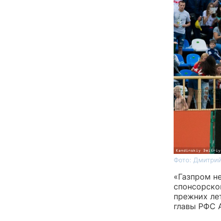
Фото: Дмитрий
«Газпром н
спонсорско
прежних ле
главы РФС 