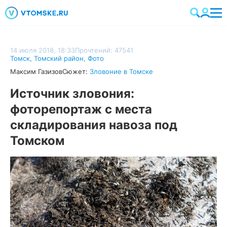
14 июля 2018, 18:33
Прочтений: 47541
Томск
,
Томский район
,
Фото
Максим Газизов
Сюжет:
Зловоние в Томске
Источник зловония:
фоторепортаж с места
складирования навоза под
Томском