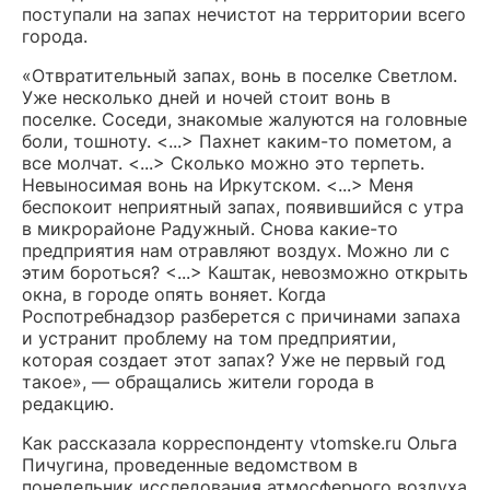
поступали на запах нечистот на территории всего
города.
«Отвратительный запах, вонь в поселке Светлом.
Уже несколько дней и ночей стоит вонь в
поселке. Соседи, знакомые жалуются на головные
боли, тошноту. <...> Пахнет каким-то пометом, а
все молчат. <...> Сколько можно это терпеть.
Невыносимая вонь на Иркутском. <...> Меня
беспокоит неприятный запах, появившийся с утра
в микрорайоне Радужный. Снова какие-то
предприятия нам отравляют воздух. Можно ли с
этим бороться? <...> Каштак, невозможно открыть
окна, в городе опять воняет. Когда
Роспотребнадзор разберется с причинами запаха
и устранит проблему на том предприятии,
которая создает этот запах? Уже не первый год
такое», — обращались жители города в
редакцию.
Как рассказала корреспонденту vtomske.ru Ольга
Пичугина, проведенные ведомством в
понедельник исследования атмосферного воздуха