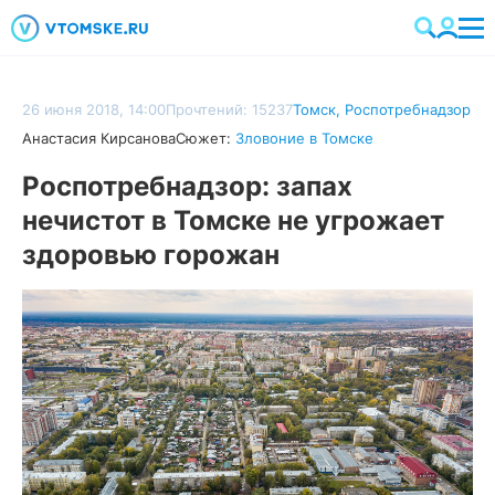
26 июня 2018, 14:00
Прочтений: 15237
Томск
,
Роспотребнадзор
Анастасия Кирсанова
Сюжет:
Зловоние в Томске
Роспотребнадзор: запах
нечистот в Томске не угрожает
здоровью горожан