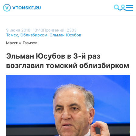
9 июня 2018, 13:43
Прочтений: 2303
Томск
,
Облизбирком
,
Эльман Юсубов
Максим Газизов
Эльман Юсубов в 3-й раз
возглавил томский облизбирком