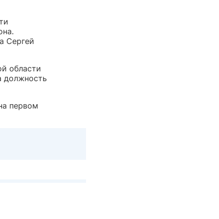
ти
она.
а Сергей
ой области
а должность
на первом