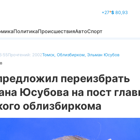
+27
°
$
80,93
омика
Политика
Происшествия
Авто
Спорт
6:55
Прочтений: 2002
Томск
,
Облизбирком
,
Эльман Юсубов
в
предложил переизбрать
ана Юсубова на пост гла
кого облизбиркома