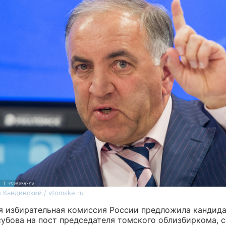
 Кандинский / vtomske.ru
я избирательная комиссия России предложила кандид
убова на пост председателя томского облизбиркома, 