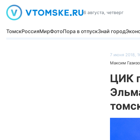
6 августа, четверг
Томск
Россия
Мир
Фото
Пора в отпуск
Знай город
Экон
7 июня 2018, 1
Максим Газизо
ЦИК 
Эльм
томс