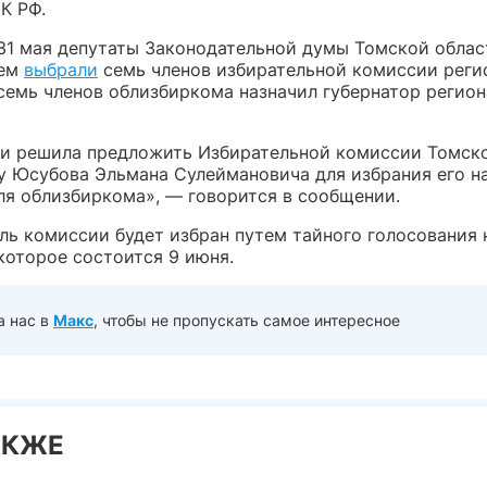
К РФ.
31 мая депутаты Законодательной думы Томской облас
ием
выбрали
семь членов избирательной комиссии реги
семь членов облизбиркома назначил губернатор регион
и решила предложить Избирательной комиссии Томск
у Юсубова Эльмана Сулеймановича для избрания его н
ля облизбиркома», — говорится в сообщении.
ль комиссии будет избран путем тайного голосования 
которое состоится 9 июня.
а нас в
Макс
, чтобы не пропускать самое интересное
АКЖЕ