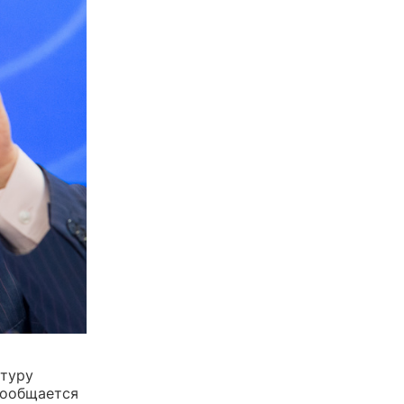
атуру
сообщается