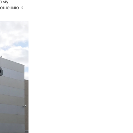
ному
ношению к