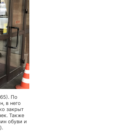
65). По
, в него
ко закрыт
чек. Также
зин обуви и
).