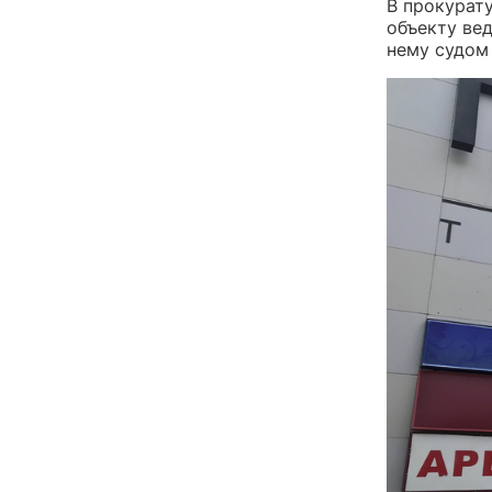
В прокурат
объекту ве
нему судом