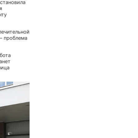
остановила
я
нту
печительной
— проблема
бота
анет
ница