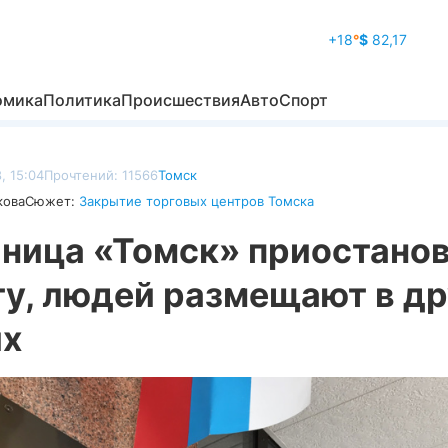
+18
°
$
82,17
омика
Политика
Происшествия
Авто
Спорт
, 15:04
Прочтений: 11566
Томск
кова
Сюжет:
Закрытие торговых центров Томска
иница «Томск» приостано
ту, людей размещают в др
ях