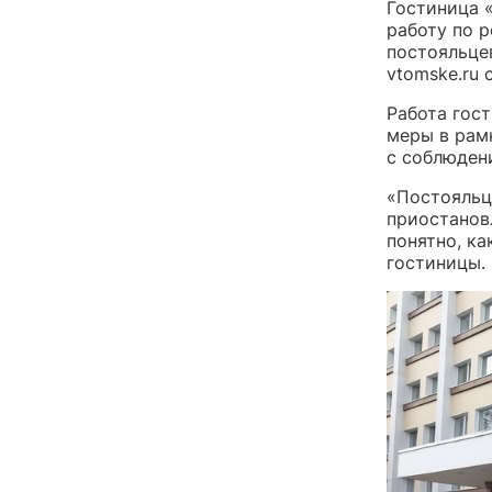
Гостиница «
работу по 
постояльце
vtomske.ru 
Работа гос
меры в рам
с соблюден
«Постояльц
приостановл
понятно, ка
гостиницы.