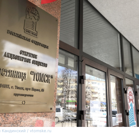
 Кандинский / vtomske.ru