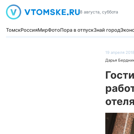
8 августа, суббота
Томск
Россия
Мир
Фото
Пора в отпуск
Знай город
Экон
19 апреля 2018
Дарья Бердни
Гост
рабо
отел