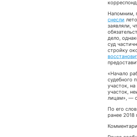
корреспонд
Напомним, п
снесли
лето
заявляли, 
обязательс
дело, одна
суд частич
стройку око
восстанови
предостави
«Начало ра
судебного 
участок, на
участок, не
лицам», — 
По его слов
ранее 2018 
Комментари