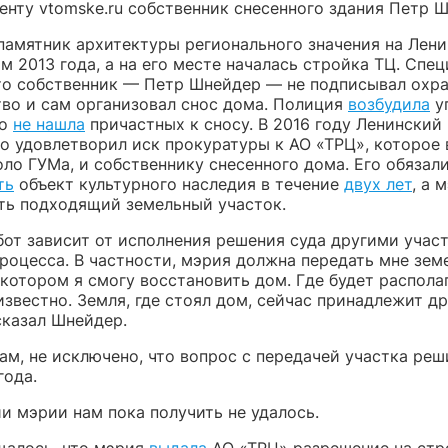
енту vtomske.ru собственник снесенного здания Петр 
амятник архитектуры регионального значения на Ленин
м 2013 года, а на его месте началась стройка ТЦ. Спе
что собственник — Петр Шнейдер — не подписывал охр
тво и сам организовал снос дома. Полиция
возбудила
у
ко
не нашла
причастных к сносу. В 2016 году Ленинский
но удовлетворил иск прокуратуры к АО «ТРЦ», которое 
ло ГУМа, и собственнику снесенного дома. Его обязал
ть
объект культурного наследия в течение
двух лет
, а 
ть подходящий земельный участок.
бот зависит от исполнения решения суда другими учас
процесса. В частности, мэрия должна передать мне зе
 котором я смогу восстановить дом. Где будет распола
известно. Земля, где стоял дом, сейчас принадлежит д
сказал Шнейдер.
ам, не исключено, что вопрос с передачей участка реш
года.
и мэрии нам пока получить не удалось.