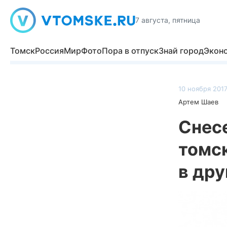
7 августа, пятница
Томск
Россия
Мир
Фото
Пора в отпуск
Знай город
Экон
10 ноября 2017
Артем Шаев
Снес
томс
в дру