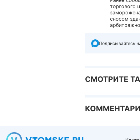
Ранее сооб
торгового ц
заморожена
сносом здан
арбитражно
Подписывайтесь н
СМОТРИТЕ Т
КОММЕНТАР