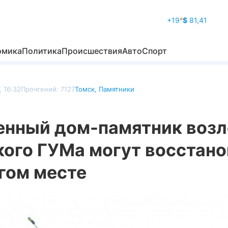
+19
°
$
81,41
омика
Политика
Происшествия
Авто
Спорт
, 16:32
Прочтений: 7127
Томск
,
Памятники
енный дом-памятник возл
кого ГУМа могут восстано
гом месте