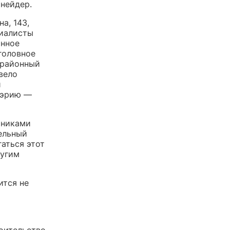
Шнейдер.
а, 143,
циалисты
анное
головное
 районный
вело
и
мэрию —
тниками
мельный
гаться этот
ругим
ится не