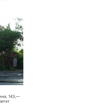
ина, 143,—
литет