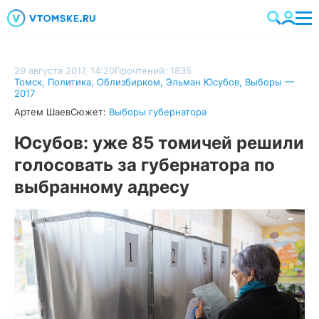
29 августа 2017, 14:20
Прочтений: 1835
Томск
,
Политика
,
Облизбирком
,
Эльман Юсубов
,
Выборы —
2017
Артем Шаев
Сюжет:
Выборы губернатора
Юсубов: уже 85 томичей решили
голосовать за губернатора по
выбранному адресу