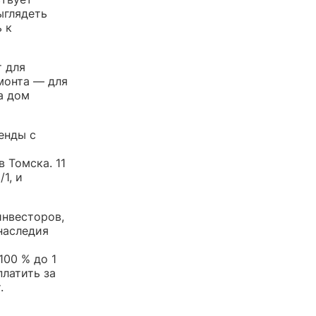
ыглядеть
 к
т для
монта — для
а дом
енды с
 Томска. 11
1, и
инвесторов,
наследия
100 % до 1
платить за
.