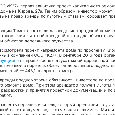
ОО «К27» первая защитила проект капитального ремон
 дома на Кирова, 27а. Таким образом, инвестор может
ть на право аренды по льготным ставкам, сообщает пр
рации Томска состоялось заседание городской комисс
становления льготной арендной платы для объектов ку
и объектов деревянного зодчества.
ассмотрела проект капремонта дома по проспекту Киро
нный компанией ООО «К27». В сентябре 2016 года орга
 аукционе
на право аренды двухэтажной деревянной по
 включенной в перечень объектов деревянного зодчеств
мещений — 448,1 квадратных метра.
аренды предусмотрена обязанность инвестора по про
го ремонта дома. При этом арендатор получит льготы 
е разработки и принятия проектной документации и по
работ.
нас есть первый заявитель, который представил в уст
лный пакет документов, — отметил и.о. заммэра Михаи
аключению департамента архитектуры, проект соответ