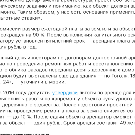
ническому заданию и пониманию, как объект должен в
монта. Таким образом, у нас есть основания применить
ьготные ставки».
омиссии размер ежегодной платы за землю и за объек
 сокращен на 90 %. После выполнения капитального ре
датору установлен пятилетний срок — арендная плата з
ин рубль в год.
яшний день инвесторам по договорам долгосрочной ар
ью по проведению ремонтных работ и восстановлению
ого облика фасадов переданы десять деревянных домов
цион будут выставлены еще два здания — по Гоголя, 18/
 24», — уточнили в мэрии.
в 2016 году депутаты
утвердили
льготы по аренде для 
ыполнить работы по капремонту объекта культурного 
а деревянного зодчества. После подготовки проектной
и на проведение ремонта плата за землю снизится со 
ект — до 10 %. После сдачи объекта арендатор сможет 
а за объект — один рубль. Срок аренды составит 49 лет