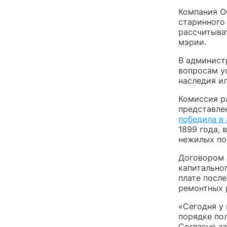
Компания О
старинного
рассчитыва
мэрии.
В админист
вопросам у
наследия ил
Комиссия р
представле
победила в
1899 года,
нежилых по
Договором 
капитально
плате посл
ремонтных 
«Сегодня у 
порядке по
Согласно з