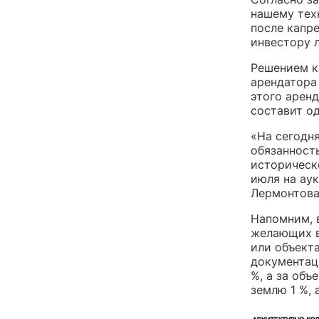
нашему тех
после капре
инвестору л
Решением к
арендатора
этого арен
составит од
«На сегодн
обязанност
историческ
июля на аук
Лермонтова,
Напомним, 
желающих в
или объект
документаци
%, а за объ
землю 1 %, 