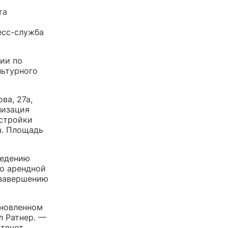
та
есс-служба
ии по
льтурного
ва, 27а,
низация
стройки
а. Площадь
ведению
по арендной
 завершению
ановленном
л Ратнер. —
ствует