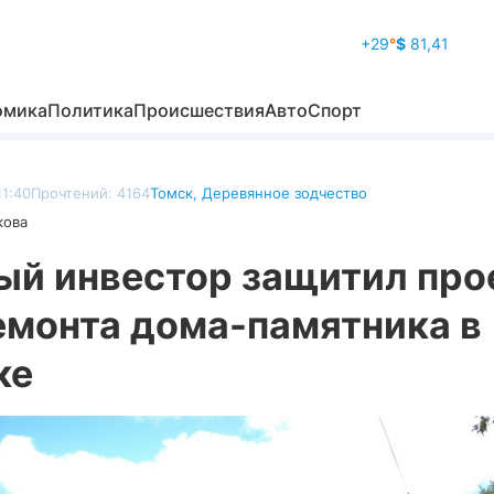
+29
°
$
81,41
омика
Политика
Происшествия
Авто
Спорт
11:40
Прочтений: 4164
Томск
,
Деревянное зодчество
кова
ый инвестор защитил про
емонта дома-памятника в
ке