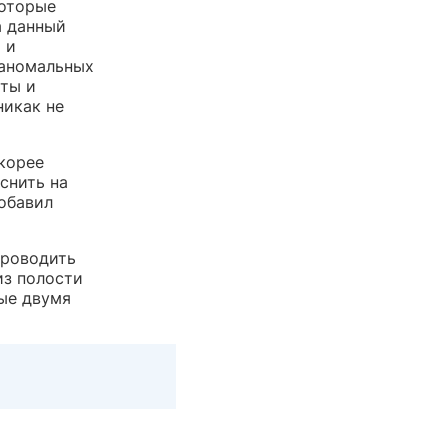
которые
а данный
 и
 аномальных
ты и
никак не
скорее
снить на
обавил
проводить
из полости
ные двумя