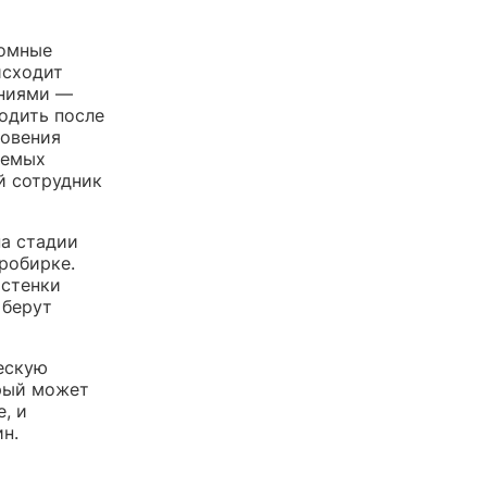
сомные
исходит
ениями —
одить после
новения
аемых
й сотрудник
а стадии
робирке.
 стенки
 берут
ескую
рый может
, и
н.