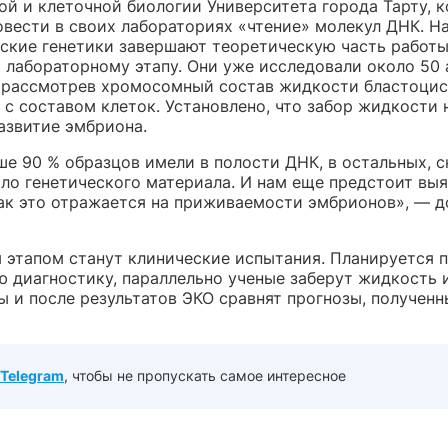
ой и клеточной биологии Университета города Тарту, 
овести в своих лабораториях «чтение» молекул ДНК. Н
ские генетики завершают теоретическую часть работы
к лабораторному этапу. Они уже исследовали около 50
 рассмотрев хромосомный состав жидкости бластоцис
 с составом клеток. Установлено, что забор жидкости 
азвитие эмбриона.
ше 90 % образцов имели в полости ДНК, в остальных, 
ыло генетического материала. И нам еще предстоит выя
как это отражается на приживаемости эмбрионов», — д
этапом станут клинические испытания. Планируется 
ю диагностику, параллельно ученые заберут жидкость 
ы и после результатов ЭКО сравнят прогнозы, получен
Telegram
, чтобы не пропускать самое интересное