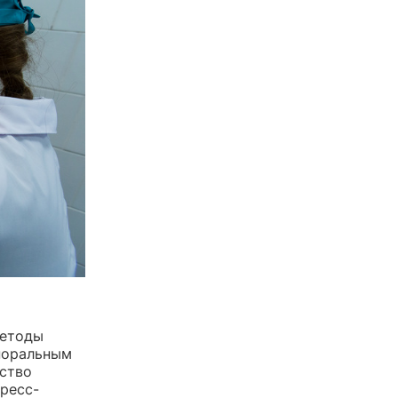
методы
поральным
ство
ресс-