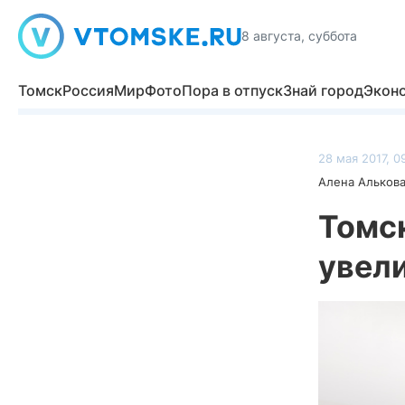
8 августа, суббота
Томск
Россия
Мир
Фото
Пора в отпуск
Знай город
Экон
28 мая 2017, 0
Алена Альков
Томс
увел