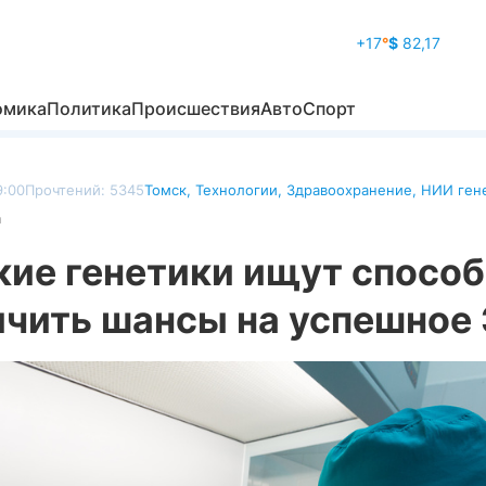
+17
°
$
82,17
омика
Политика
Происшествия
Авто
Спорт
9:00
Прочтений: 5345
Томск
,
Технологии
,
Здравоохранение
,
НИИ ген
а
кие генетики ищут способ
ичить шансы на успешное