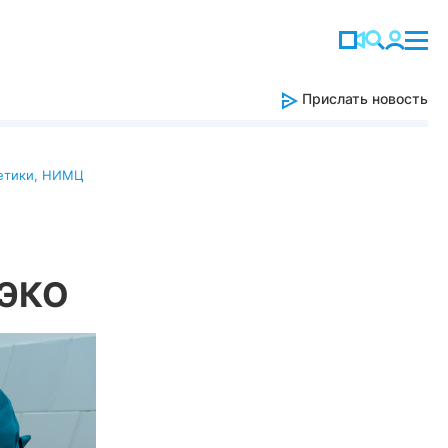
Прислать новость
етики
,
НИМЦ
 ЭКО