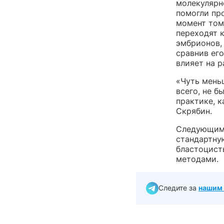
молекулярн
помогли пр
момент том
переходят 
эмбрионов,
сравнив его
влияет на р
«Чуть мень
всего, не б
практике, 
Скрябин.
Следующим 
стандартну
бластоцист
методами.
Следите за
нашим 