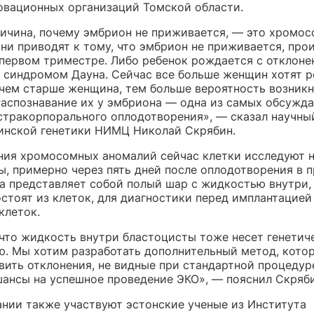
овационных организаций Томской области.
ричина, почему эмбрион не приживается, — это хромо
ни приводят к тому, что эмбрион не приживается, про
первом триместре. Либо ребенок рождается с отклон
с синдромом Дауна. Сейчас все больше женщин хотят р
, чем старше женщина, тем больше вероятность возник
Распознавание их у эмбриона — одна из самых обсужд
стракорпорального оплодотворения», — сказал научны
нской генетики НИМЦ Николай Скрябин.
ния хромосомных аномалий сейчас клетки исследуют н
ы, примерно через пять дней после оплодотворения в п
а представляет собой полый шар с жидкостью внутри,
стоят из клеток, для диагностики перед имплантацией
клеток.
 что жидкость внутри бластоцисты тоже несет генетич
. Мы хотим разработать дополнительный метод, кото
вить отклонения, не видные при стандартной процедуре
шансы на успешное проведение ЭКО», — пояснил Скряби
ании также участвуют эстонские ученые из Института