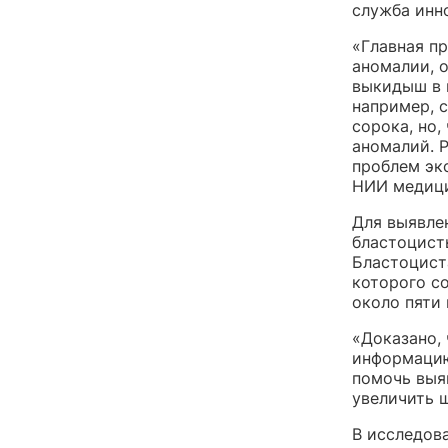
служба инн
«Главная п
аномалии, о
выкидыш в 
например, 
сорока, но
аномалий. 
проблем эк
НИИ медици
Для выявле
бластоцист
Бластоцист
которого со
около пяти 
«Доказано,
информацию
помочь выя
увеличить 
В исследов