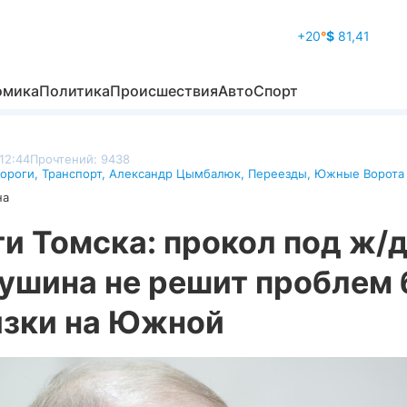
+20
°
$
81,41
омика
Политика
Происшествия
Авто
Спорт
 12:44
Прочтений: 9438
ороги
,
Транспорт
,
Александр Цымбалюк
,
Переезды
,
Южные Ворота
на
и Томска: прокол под ж/д
ушина не решит проблем 
язки на Южной