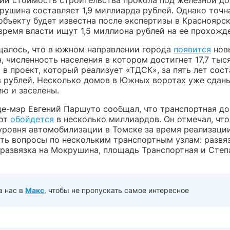
ии стоимость строительства прокола под железной до
рушина составляет 1,9 миллиарда рублей. Однако точн
объекту будет известна после экспертизы в Красноярс
время власти ищут 1,5 миллиона рублей на ее прохожд
щалось, что в южном направлении города
появится
нов
 численность населения в котором достигнет 17,7 тыс
в проект, который реализует «ТДСК», за пять лет сост
 рублей. Несколько домов в Южных воротах уже сданы
ию и заселены.
е-мэр Евгений Паршуто сообщал, что транспортная до
от
обойдется
в несколько миллиардов. Он отмечал, что
уровня автомобилизации в Томске за время реализаци
ть вопросы по нескольким транспортным узлам: развяз
 развязка на Мокрушина, площадь Транспортная и Сте
а нас в
Макс
, чтобы не пропускать самое интересное