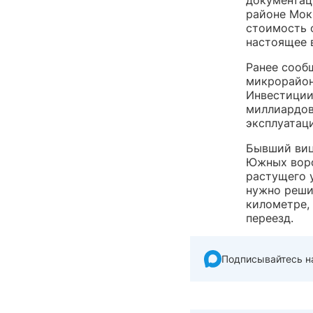
документац
районе Мок
стоимость 
настоящее 
Ранее сооб
микрорайон,
Инвестиции 
миллиардов
эксплуатац
Бывший виц
Южных вор
растущего 
нужно реши
километре,
переезд.
Подписывайтесь н