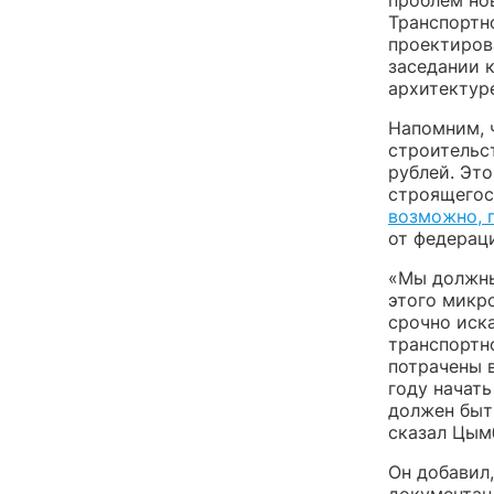
проблем но
Транспортн
проектиров
заседании 
архитектуре
Напомним, 
строительс
рублей. Эт
строящегос
возможно, 
от федераци
«Мы должны
этого микро
срочно иск
транспортно
потрачены в
году начат
должен быть
сказал Цым
Он добавил