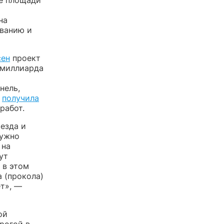
не площади
на
ованию и
сен
проект
 миллиарда
нель,
ь
получила
работ.
езда и
нужно
 на
ут
 в этом
 (прокола)
ет», —
ой