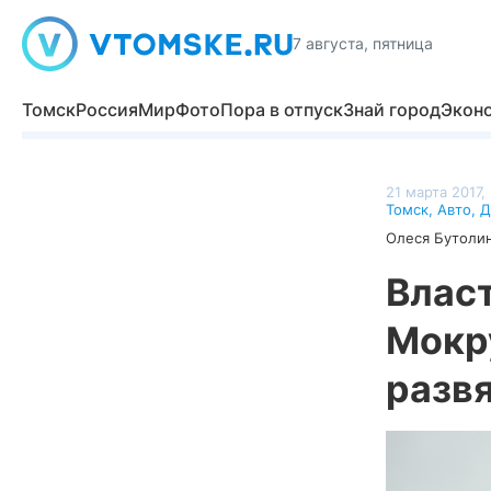
7 августа, пятница
Томск
Россия
Мир
Фото
Пора в отпуск
Знай город
Экон
21 марта 2017,
Томск
,
Авто
,
Д
Олеся Бутоли
Власт
Мокр
разв