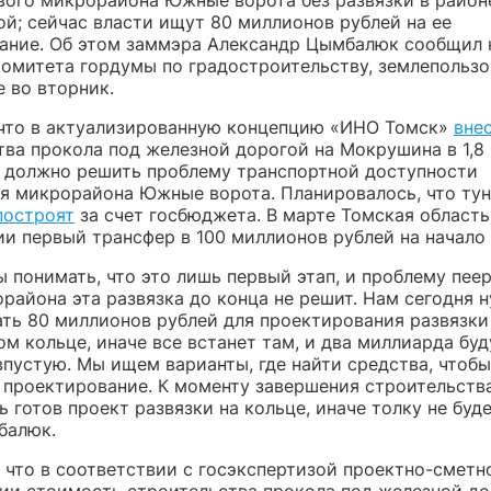
вого микрорайона Южные ворота без развязки в райо
ой; сейчас власти ищут 80 миллионов рублей на ее
ание. Об этом заммэра Александр Цымбалюк сообщил 
комитета гордумы по градостроительству, землепольз
 во вторник.
что в актуализированную концепцию «ИНО Томск»
вне
тва прокола под железной дорогой на Мокрушина в 1,8
о должно решить проблему транспортной доступности
я микрорайона Южные ворота. Планировалось, что тун
построят
за счет госбюджета. В марте Томская област
и первый трансфер в 100 миллионов рублей на начало 
 понимать, что это лишь первый этап, и проблему пеер
района эта развязка до конца не решит. Нам сегодня 
ать 80 миллионов рублей для проектирования развязки
м кольце, иначе все встанет там, и два миллиарда буд
пустую. Мы ищем варианты, где найти средства, чтобы
ь проектирование. К моменту завершения строительства
 готов проект развязки на кольце, иначе толку не буд
балюк.
, что в соответствии с госэкспертизой проектно-сметн