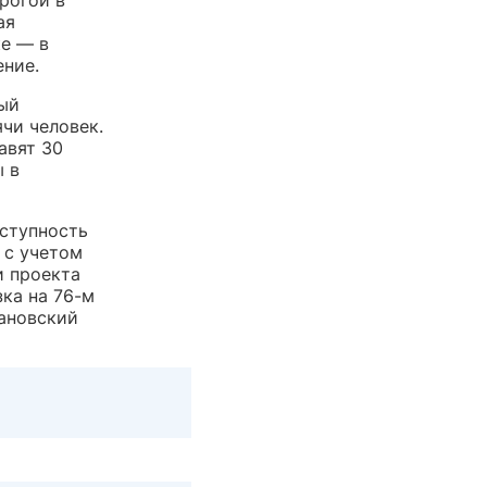
рогой в
ая
ке — в
ение.
ый
ячи человек.
авят 30
 в
ступность
 с учетом
и проекта
ка на 76-м
пановский