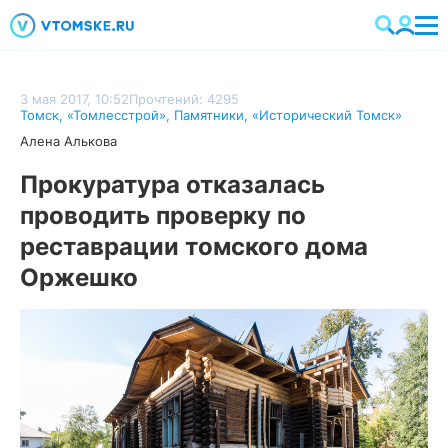
3 мая 2017, 10:52
Прочтений: 4295
Томск
,
«Томлесстрой»
,
Памятники
,
«Исторический Томск»
Алена Алькова
Прокуратура отказалась
проводить проверку по
реставрации томского дома
Оржешко