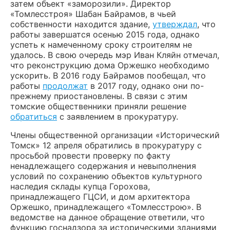
затем объект «заморозили». Директор
«Томлесстроя» Шабан Байрамов, в чьей
собственности находится здание,
утверждал
, что
работы завершатся осенью 2015 года, однако
успеть к намеченному сроку строителям не
удалось. В свою очередь мэр Иван Кляйн отмечал,
что реконструкцию дома Оржешко необходимо
ускорить. В 2016 году Байрамов пообещал, что
работы
продолжат
в 2017 году, однако они по-
прежнему приостановлены. В связи с этим
томские общественники приняли решение
обратиться
с заявлением в прокуратуру.
Члены общественной организации «Исторический
Томск» 12 апреля обратились в прокуратуру с
просьбой провести проверку по факту
ненадлежащего содержания и невыполнения
условий по сохранению объектов культурного
наследия склады купца Горохова,
принадлежащего ГЦСИ, и дом архитектора
Оржешко, принадлежащего «Томлесстрою». В
ведомстве на данное обращение ответили, что
функцию госнадзора за историческими зданиями