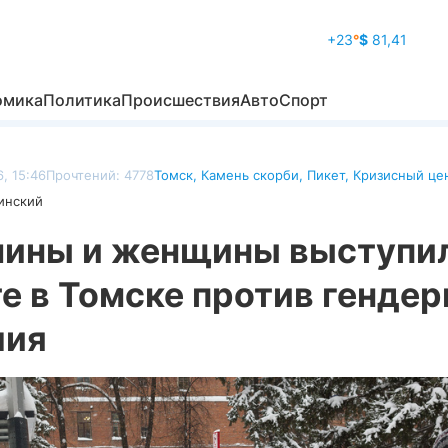
+23
°
$
81,41
омика
Политика
Происшествия
Авто
Спорт
, 15:46
Прочтений: 4778
Томск
,
Камень скорби
,
Пикет
,
Кризисный це
инский
ины и женщины выступил
е в Томске против гендер
лия