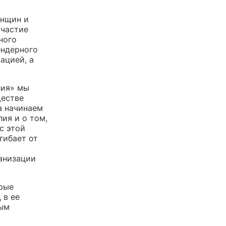
енщин и
участие
ного
ендерного
ацией, а
лия» мы
ществе
а начинаем
ия и о том,
с этой
гибает от
анизации
орые
 в ее
мым