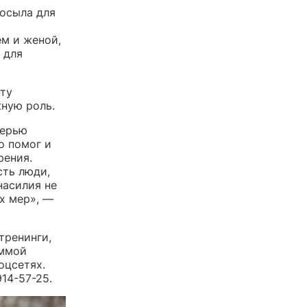
посыла для
м и женой,
 для
нту
жную роль.
черью
о помог и
рения.
сть люди,
насилия не
х мер», —
тренинги,
аммой
оцсетях.
14-57-25.