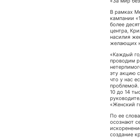
«За мир без
В рамках М
кампании «1
более деся
центра, Кри
насилия же
желающих н
«Каждый го
проводим р
нетерпимог
эту акцию 
что у нас 
проблемой.
10 до 14 ты
руководите
«Женский г
По ее слов
осознают се
искоренени
создание к