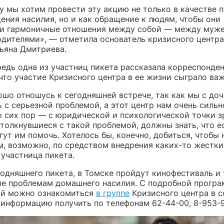
у мы хотим провести эту акцию не только в качестве 
ения насилия, но и как обращение к людям, чтобы они
и гармоничные отношения между собой — между муже
одителями», — отметила основатель кризисного центра
ьяна Дмитриева.
редь одна из участниц пикета рассказала корреспонде
 что участие Кризисного центра в ее жизни сыграло ва
ошо отношусь к сегодняшней встрече, так как мы с до
 с серьезной проблемой, а этот центр нам очень сильн
о сих пор — с юридической и психологической точки з
толкнувшиеся с такой проблемой, должны знать, что е
ут им помочь. Хотелось бы, конечно, добиться, чтобы 
м, возможно, по средством внедрения каких-то жестки
 участница пикета.
одняшнего пикета, в Томске пройдут кинофестиваль и 
е проблемам домашнего насилия. С подробной прогр
й можно ознакомиться
в группе
Кризисного центра в с
информацию получить по телефонам 62-44-00, 8-953-9