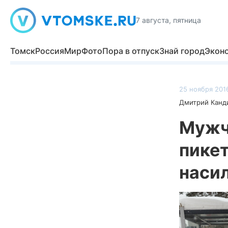
7 августа, пятница
Томск
Россия
Мир
Фото
Пора в отпуск
Знай город
Экон
25 ноября 2016
Дмитрий Канд
Мужч
пикет
наси