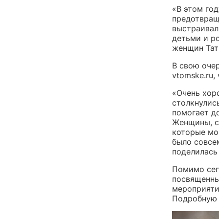
«В этом год
предотвращ
выстраивал
детьми и р
женщин Тат
В свою оче
vtomske.ru,
«Очень хор
столкнулись
помогает д
Женщины, с
которые мог
было совсе
поделилась
Помимо сег
посвященны
мероприяти
Подробную 