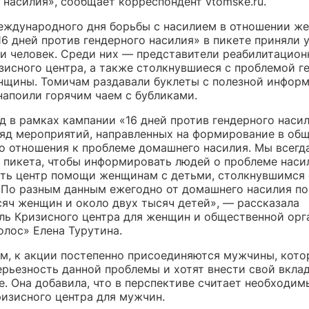
 насилия», сообщает корреспондент vtomske.ru.
еждународного дня борьбы с насилием в отношении ж
6 дней против гендерного насилия» в пикете приняли 
ти человек. Среди них — представители реабилитацион
зисного центра, а также столкнувшиеся с проблемой г
нщины. Томичам раздавали буклеты с полезной информ
апоили горячим чаем с бубликами.
д в рамках кампании «16 дней против гендерного наси
яд мероприятий, направленных на формирование в об
о отношения к проблеме домашнего насилия. Мы всегд
с пикета, чтобы информировать людей о проблеме насил
есть центр помощи женщинам с детьми, столкнувшимся 
 По разным данным ежегодно от домашнего насилия по
сяч женщин и около двух тысяч детей», — рассказала
ль Кризисного центра для женщин и общественной орг
олос» Елена Турутина.
ам, к акции постепенно присоединяются мужчины, кот
рьезность данной проблемы и хотят внести свой вклад
е. Она добавила, что в перспективе считает необходи
ризисного центра для мужчин.