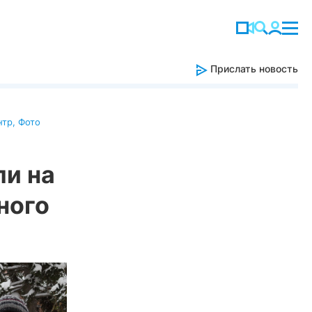
Прислать новость
нтр
,
Фото
и на
ного