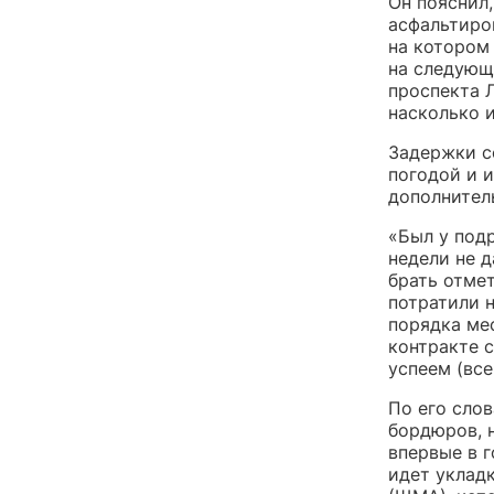
Он пояснил
асфальтиро
на котором
на следующи
проспекта Л
насколько 
Задержки с
погодой и 
дополнител
«Был у под
недели не д
брать отме
потратили н
порядка мес
контракте с
успеем (все
По его сло
бордюров, 
впервые в 
идет уклад