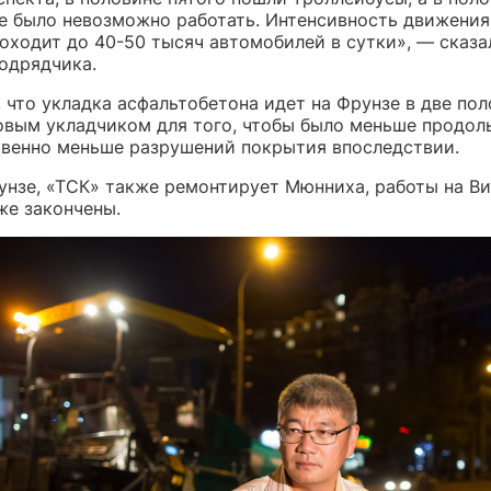
е было невозможно работать. Интенсивность движения
оходит до 40-50 тысяч автомобилей в сутки», — сказа
одрядчика.
 что укладка асфальтобетона идет на Фрунзе в две по
вым укладчиком для того, чтобы было меньше продол
твенно меньше разрушений покрытия впоследствии.
нзе, «ТСК» также ремонтирует Мюнниха, работы на В
же закончены.