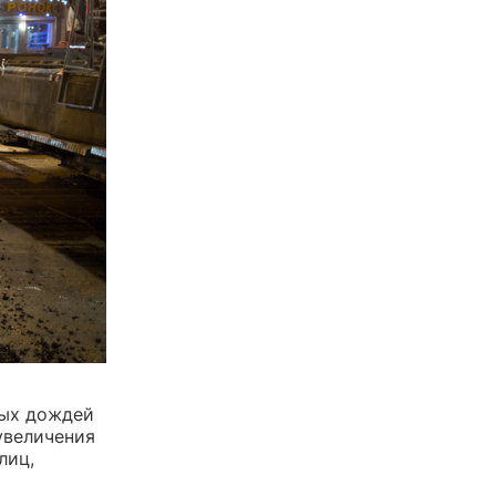
ых дождей
увеличения
лиц,