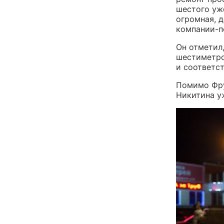
шестого уж
огромная, д
компании-п
Он отметил,
шестиметро
и соответс
Помимо Фру
Никитина у