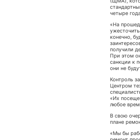
(ЩМА), кот
стандартны
четыре года
«На прошед
ужесточить
конечно, бу
заинтересо
получили д
При этом о
санкции к 
они не буду
Контроль за
Центром тех
специалист
«Их посеще
любое время
В свою оче
плане ремо
«Мы бы рабо
ремонт прос