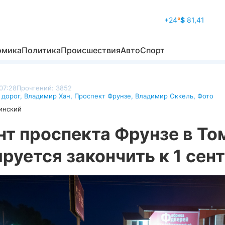
+24
°
$
81,41
омика
Политика
Происшествия
Авто
Спорт
07:28
Прочтений: 3852
 дорог
,
Владимир Хан
,
Проспект Фрунзе
,
Владимир Оккель
,
Фото
инский
т проспекта Фрунзе в То
руется закончить к 1 сен