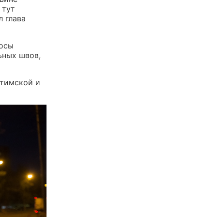
 тут
л глава
лосы
ьных швов,
итимской и