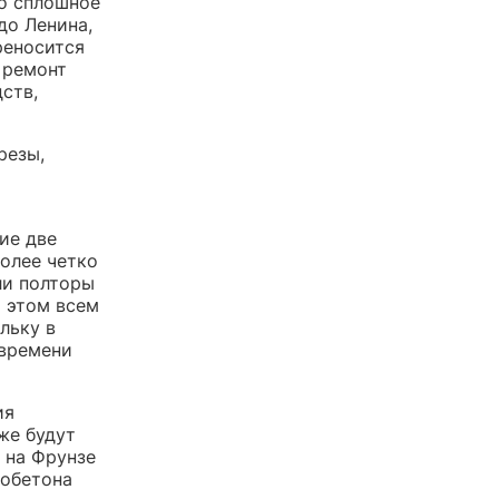
но сплошное
до Ленина,
реносится
н ремонт
ств,
резы,
ие две
более четко
ли полторы
а этом всем
льку в
 времени
ия
же будут
 на Фрунзе
тобетона