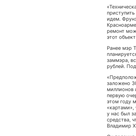
«Техническ
приступить
идем. Фрун
Красноарме
ремонт мож
этот объект
Ранее мэр 
планируетс
заммэра, в
рублей. По
«Предполож
заложено 3
миллионов 
первую оче
этом году 
«картами»,
у нас был 
средства, 
Владимир Х