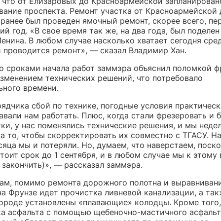
, что от Елизаровых до Красноармейской запланирова
вание проспекта. Ремонт участка от Красноармейской 
 ранее был проведен ямочный ремонт, скорее всего, пе
й год. «В свое время так же, на два года, был поделе
енина. В любом случае насколько хватает сегодня сред
и проводится ремонт», — сказал Владимир Хан.
о сроками начала работ заммэра объяснил поломкой ф
изменением технических решений, что потребовало
ьного времени.
рядчика сбой по технике, погодные условия практическ
авали нам работать. Плюс, когда стали фрезеровать и 
тки, у нас поменялись технические решения, и мы неде
а то, чтобы скорректировать их совместно с ТГАСУ. Н
яца мы и потеряли. Но, думаем, что наверстаем, поско
тоит срок до 1 сентября, и в любом случае мы к этому
 закончить)», — рассказал заммэра.
вам, помимо ремонта дорожного полотна и выравниван
на Фрунзе идет прочистка ливневой канализации, а так
городе установлены «плавающие» колодцы. Кроме того,
ка асфальта с помощью щебеночно-мастичного асфаль