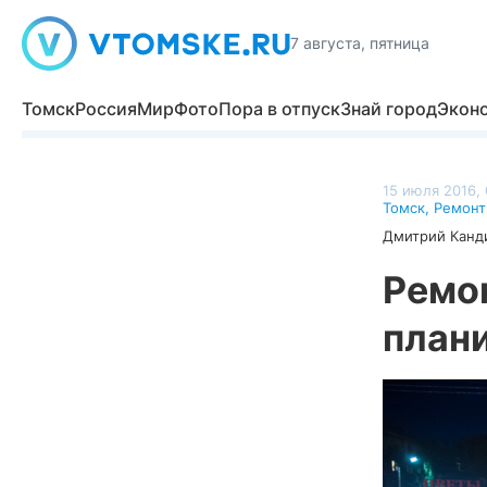
7 августа, пятница
Томск
Россия
Мир
Фото
Пора в отпуск
Знай город
Экон
15 июля 2016, 
Томск
,
Ремонт
Дмитрий Канд
Ремон
плани