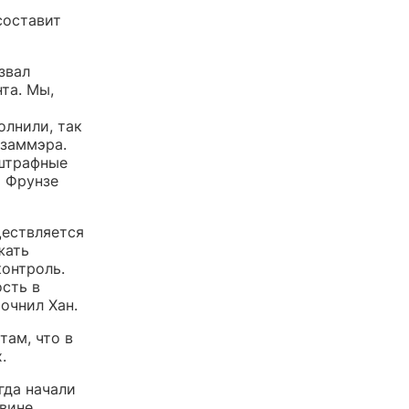
составит
звал
та. Мы,
и
олнили, так
 заммэра.
 штрафные
а Фрунзе
ществляется
жать
онтроль.
сть в
очнил Хан.
там, что в
.
гда начали
овине