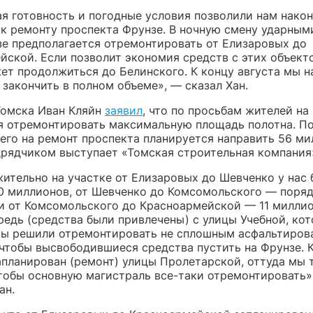
ая готовность и погодные условия позволили нам нако
 к ремонту проспекта Фрунзе. В ночную смену ударны
зе предполагается отремонтировать от Елизаровых до
йской. Если позволит экономия средств с этих объекто
ет продолжиться до Белинского. К концу августа мы 
 закончить в полном объеме», — сказал Хан.
Томска Иван Кляйн
заявил
, что по просьбам жителей на
я отремонтировать максимальную площадь полотна. П
сего на ремонт проспекта планируется направить 56 м
дрядчиком выступает «Томская строительная компания»
ительно на участке от Елизаровых до Шевченко у нас
0 миллионов, от Шевченко до Комсомольского — поряд
и от Комсомольского до Красноармейской — 11 миллио
редь (средства были привлечены) с улицы Учебной, ко
мы решили отремонтировать не сплошным асфальтирова
 чтобы высвободившиеся средства пустить на Фрунзе. 
запланирован (ремонт) улицы Пролетарской, оттуда мы 
чтобы основную магистраль все-таки отремонтировать»
ан.