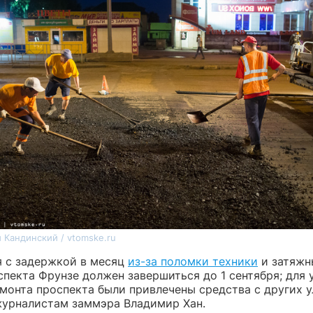
 Кандинский / vtomske.ru
я
с задержкой в месяц
из-за поломки техники
и затяжн
спекта Фрунзе
должен завершиться до 1 сентября; для 
монта проспекта были привлечены средства с других у
журналистам заммэра Владимир Хан.