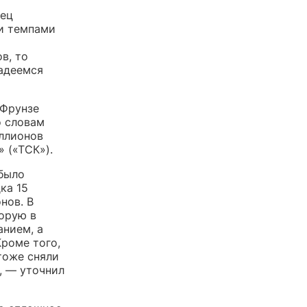
нец
ми темпами
в, то
надеемся
 Фрунзе
о словам
иллионов
 («ТСК»).
 было
ка 15
нов. В
торую в
нием, а
Кроме того,
тоже сняли
, — уточнил