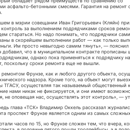
орый обладает рядом преимуществ по сравнению со
ми асфальто-бетонными смесями. Гарантия на ремонт 
.
шем в мэрии совещании Иван Григорьевич (Кляйн) при
 контроль за выполнением подрядчиками сроков ремон
дем стараться. Но надо понимать, что подрядчики сам
ваны в скорейшем выполнении работ — как только вып
еньги. Им просто невыгодно самим тянуть», — пояснил
н добавил, что
в муниципальном контракте прописаны
подрядчикам, однако пока применяться к подрядчику н
т, поскольку сроки ремонта еще не вышли.
 ремонтом Фрунзе, как и любого другого объекта, осу
нического надзора. Кроме того, на объект могут выез
ы ТГАСУ, осуществляя так называемый общественный к
ние нами никак не фиксируется, и они имеют возможно
, не оповещая нас, осуществлять этот контроль», — ут
редь глава «ТСК» Владимир Оккель рассказал журналис
нта проспект Фрунзе является одним из самых сложных
тали часов по 15, но Фрунзе сложен тем, что вчера, ко
пекта, в половине пятого пошли троллейбусы, а в пол