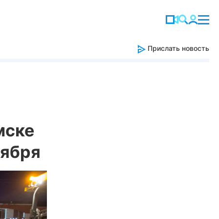
Прислать новость
мске
тября