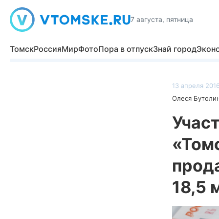
7 августа, пятница
Томск
Россия
Мир
Фото
Пора в отпуск
Знай город
Экон
13 апреля 2016
Олеся Бутоли
Учас
«Том
прода
18,5 