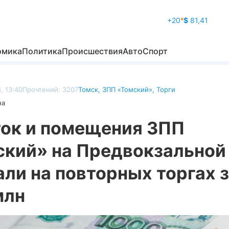
+20
°
$
81,41
омика
Политика
Происшествия
Авто
Спорт
, 13:40
Прочтений: 3207
Томск
,
ЗПП «Томский»
,
Торги
на
ток и помещения ЗПП
ский» на Предвокзальной
ли на повторных торгах 
млн