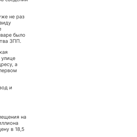
же не раз
 виду
е
нваре было
тва ЗПП.
кая
 улице
ресу, а
 первом
вод и
мещения на
иллиона
ену в 18,5