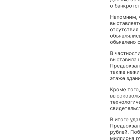
о банкротст
Напомним, 
выставляет
отсутствия 
объявлялись
объявлено 
В частност
выставила 
Предвокзал
также нежи
этаже здани
Кроме того
высоковоль
технологич
свидетельст
В итоге уд
Предвокзал
рублей. По
миллиона р