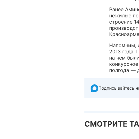
Ранее Амин
нежилые по
строение 1
производст
Красноармей
Напомним, 
2013 года.
на нем были
конкурсное
полгода — д
Подписывайтесь н
СМОТРИТЕ Т