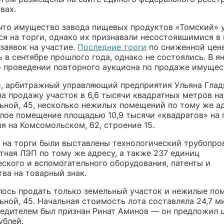
вах.
что имущество завода пищевых продуктов «Томский» у
ся на торги, однако их признавали несостоявшимися в
заявок на участие.
Последние торги
по сниженной цен
 в сентябре прошлого года, однако не состоялись. В я
о проведении повторного аукциона по продаже имущес
и,
арбитражный управляющий предприятия Ульяна Глад
на продажу участок в 6,6 тысячи квадратных метров на
ьной, 45, несколько нежилых помещений по тому же ад
лое помещение площадью 10,9 тысячи «квадратов» на
я на Комсомольском, 62, строение 15.
, на торги были выставлены технологический трубопро
тная ЛЭП по тому же адресу, а также 237 единиц
еского и вспомогательного оборудования, патенты и
ва на товарный знак.
алось продать только земельный участок и нежилые по
ьной, 45. Начальная стоимость лота составляла 24,7 м
бедителем был признан Ринат Аминов — он предложил ц
ублей.