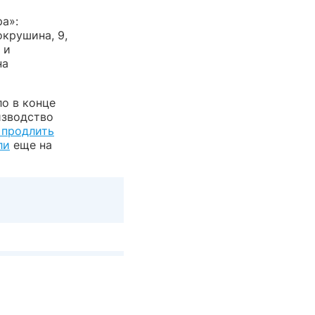
а»:
крушина, 9,
 и
на
о в конце
изводство
 продлить
ли
еще на