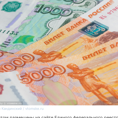
 Кандинский / vtomske.ru
этом размещены на сайте Единого федерального реест