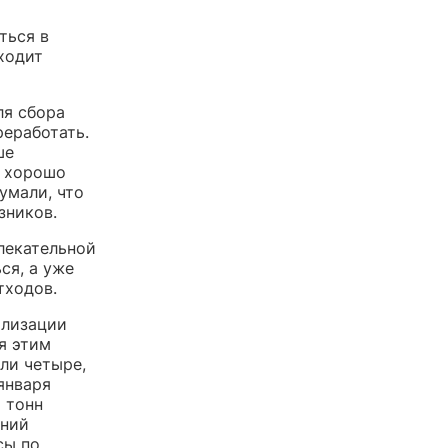
ться в
ходит
ля сбора
реработать.
ше
ь хорошо
умали, что
зников.
лекательной
ся, а уже
тходов.
илизации
я этим
ли четыре,
января
 тонн
аний
сы по