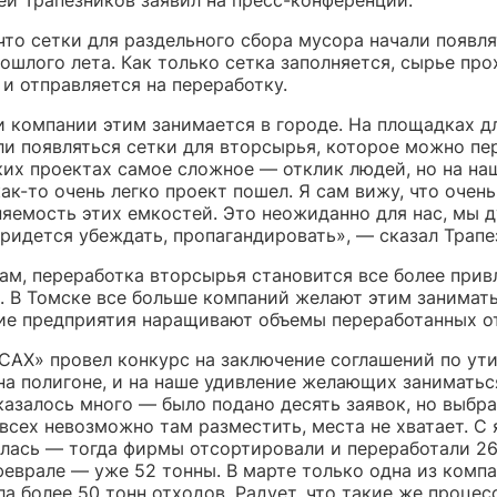
то сетки для раздельного сбора мусора начали появля
ошлого лета. Как только сетка заполняется, сырье про
и отправляется на переработку.
и компании этим занимается в городе. На площадках д
ли появляться сетки для вторсырья, которое можно пе
ких проектах самое сложное — отклик людей, но на на
ак-то очень легко проект пошел. Я сам вижу, что очен
яемость этих емкостей. Это неожиданно для нас, мы д
ридется убеждать, пропагандировать», — сказал Трапе
вам, переработка вторсырья становится все более прив
. В Томске все больше компаний желают этим занимать
е предприятия наращивают объемы переработанных о
«САХ» провел конкурс на заключение соглашений по ут
на полигоне, и на наше удивление желающих заниматьс
казалось много — было подано десять заявок, но выбра
всех невозможно там разместить, места не хватает. С 
алась — тогда фирмы отсортировали и переработали 26
феврале — уже 52 тонны. В марте только одна из комп
а более 50 тонн отходов. Радует, что такие же процес