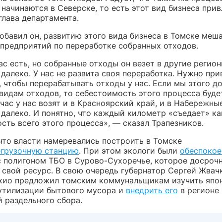
начинаются в Северске, то есть этот вид бизнеса прив
глава департамента.
обавил он, развитию этого вида бизнеса в Томске меш
 предприятий по переработке собранных отходов.
ас есть, но собранные отходы он везет в другие регион
далеко. У нас не развита своя переработка. Нужно при
 чтобы перерабатывать отходы у нас. Если мы этого д
видам отходов, то себестоимость этого процесса буде
час у нас возят и в Красноярский край, и в Набережн
 далеко. И понятно, что каждый километр «съедает» к
сть всего этого процесса», — сказал Трапезников.
что власти намеревались построить в Томске
грузочную станцию
. При этом экологи были
обеспоко
 полигоном ТБО в Сурово-Сухоречье, которое досроч
 свой ресурс. В свою очередь губернатор Сергей Жвач
окио предложил томским коммунальщикам изучить япо
 утилизации бытового мусора и
внедрить его
в регионе 
й раздельного сбора.