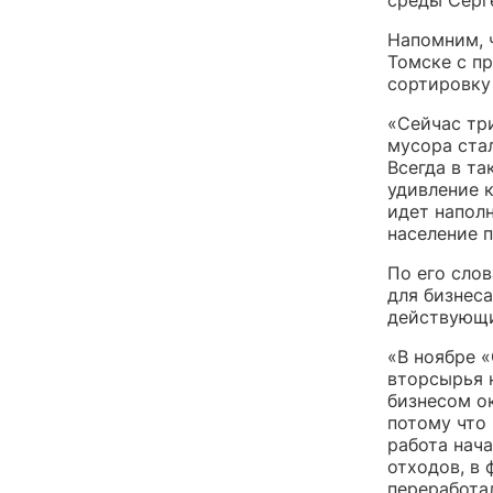
Напомним, ч
Томске с пр
сортировку 
«Сейчас тр
мусора ста
Всегда в та
удивление к
идет наполн
население п
По его сло
для бизнеса
действующи
«В ноябре 
вторсырья 
бизнесом о
потому что 
работа нач
отходов, в 
переработал