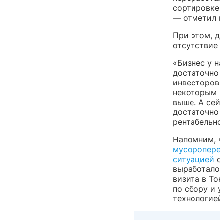
сортировке 
— отметил 
При этом, д
отсутствие
«Бизнес у н
достаточно 
инвесторов,
некоторым 
выше. А сей
достаточно
рентабельно
Напомним, 
мусоропере
ситуацией
с
выработало
визита в Т
по сбору и
технологие