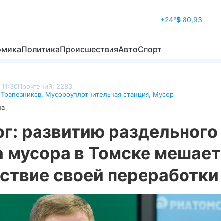
+24
°
$
80,93
омика
Политика
Происшествия
Авто
Спорт
 11:30
Прочтений: 2283
 Трапезников
,
Мусороуплотнительная станция
,
Мусор
на
г: развитию раздельного
а мусора в Томске мешает
тствие своей переработки