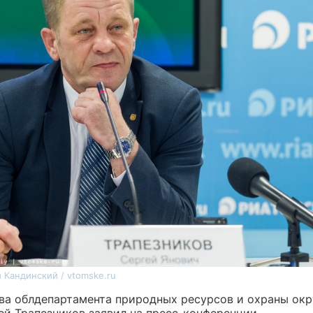
 Кандинский / vtomske.ru
ава облдепартамента природных ресурсов и охраны о
ей Трапезников заявил на пресс-конференции.