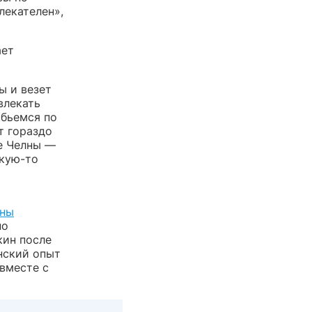
лекателен»,
ает
ы и везет
влекать
обьемся по
т гораздо
ые Челны —
акую-то
ены
но
кин после
нский опыт
вместе с