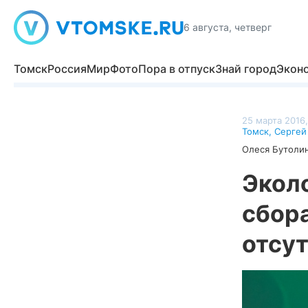
6 августа, четверг
Томск
Россия
Мир
Фото
Пора в отпуск
Знай город
Экон
25 марта 2016,
Томск
,
Сергей
Олеся Бутоли
Эколо
сбор
отсу