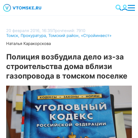
20 февраля 2016, 16:35
Прочтений: 7910
Томск
,
Прокуратура
,
Томский район
,
«Стройинвест»
Наталья Каракорскова
Полиция возбудила дело из-за
строительства дома вблизи
газопровода в томском поселке