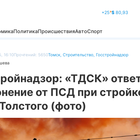
+25
°
$
80,93
омика
Политика
Происшествия
Авто
Спорт
, 16:10
Прочтений: 5650
Томск
,
Строительство
,
Госстройнадзор
ошева
тройнадзор: «ТДСК» ответ
нение от ПСД при стройк
Толстого (фото)