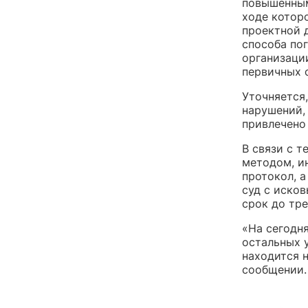
повышенным
ходе котор
проектной 
способа по
организаци
первичных 
Уточняется
нарушений,
привлечено
В связи с 
методом, и
протокол, 
суд с иско
срок до тре
«На сегодн
остальных у
находится 
сообщении.