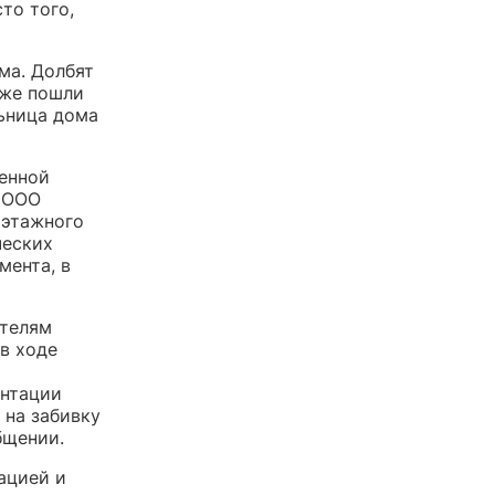
то того,
ма. Долбят
уже пошли
ьница дома
денной
— ООО
оэтажного
ческих
мента, в
ителям
в ходе
ентации
 на забивку
бщении.
ацией и