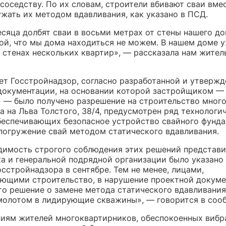
соседству. По их словам, строители вбивают сваи вмес
ужать их методом вдавливания, как указано в ПСД.
есяца долбят сваи в восьми метрах от стены нашего до
лой, что мы дома находиться не можем. В нашем доме 
 стенах нескольких квартир», — рассказала нам жител
ет Госстройнадзор, согласно разработанной и утверж
документации, на основании которой застройщиком 
 — было получено разрешение на строительство мног
 на Льва Толстого, 38/4, предусмотрен ряд технологи
беспечивающих безопасное устройство свайного фунда
 погружение свай методом статического вдавливания.
димость строгого соблюдения этих решений представ
а и генеральной подрядной организации было указано 
сстройнадзора в сентябре. Тем не менее, лицами,
ющими строительство, в нарушение проектной докум
то решение о замене метода статического вдавливания
молотом в лидирующие скважины», — говорится в соо
иям жителей многоквартирников, обеспокоенных вибр