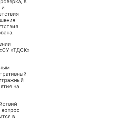
роверка, в
 и
етствия
ушения
утствия
вана.
ении
 «СУ «ТДСК»
рным
стративный
битражный
ятия на
ействий
, вопрос
ится в