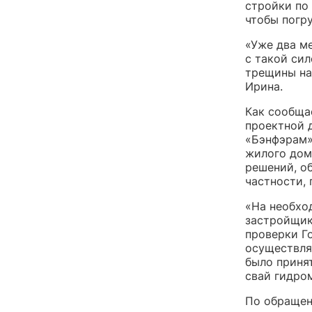
стройки по 
чтобы погр
«Уже два м
с такой си
трещины на
Ирина.
Как сообща
проектной 
«Бэнфэрам»
жилого дома
решений, о
частности,
«На необхо
застройщик
проверки Го
осуществля
было приня
свай гидро
По обращен