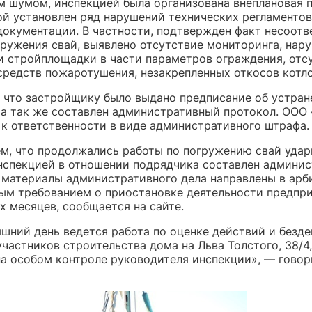
 шумом, инспекцией была организована внеплановая п
ой установлен ряд нарушений технических регламентов
документации. В частности, подтвержден факт несоотв
гружения свай, выявлено отсутствие мониторинга, нар
и стройплощадки в части параметров ограждения, отс
средств пожаротушения, незакрепленных откосов котло
, что застройщику было выдано предписание об устран
 а так же составлен административный протокол. ООО
 к ответственности в виде административного штрафа.
тем, что продолжались работы по погружению свай уда
нспекцией в отношении подрядчика составлен админи
а материалы административного дела направлены в ар
вым требованием о приостановке деятельности предпри
х месяцев, сообщается на сайте.
яшний день ведется работа по оценке действий и безд
частников строительства дома на Льва Толстого, 38/4
на особом контроле руководителя инспекции», — говор