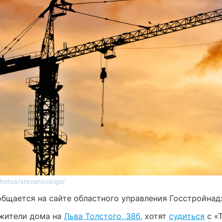
hotos/stevanovicigor
общается на сайте областного управления Госстройнад
жители дома на
Льва Толстого, 38б,
хотят
судиться
с «