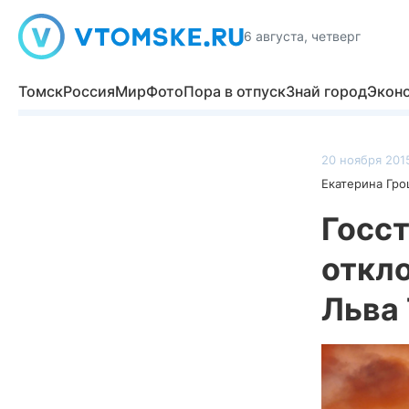
6 августа, четверг
Томск
Россия
Мир
Фото
Пора в отпуск
Знай город
Экон
20 ноября 2015
Екатерина Гр
Госс
откло
Льва 