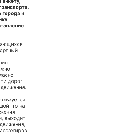
 анкету,
транспорта.
 города и
ику
ставление
щающихся
фортный
шин
ожно
гласно
сти дорог
 движения.
ользуется,
шой, то на
ижения
и, выходит
 движения,
пассажиров