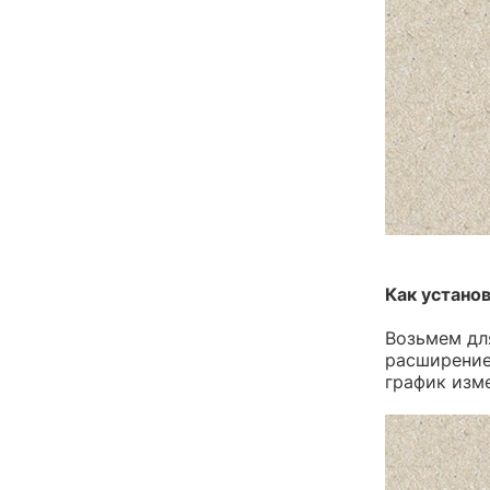
Как устано
Возьмем дл
расширение
график изм