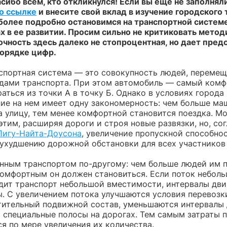
сибо всем, кто откликнулся! Если вы еще не заполняли
о ссылке
и внесите свой вклад в изучение городского 
более подробно остановимся на транспортной системе
х в ее развитии. Просим сильно не критиковать метод
точность здесь далеко не стопроцентная, но дает пред
орядке цифр.
спортная система — это совокупность людей, переме
дами транспорта. При этом автомобиль — самый ком
аться из точки А в точку Б. Однако в условиях города
ие на нем имеет одну закономерность: чем больше ма
а улицу, тем менее комфортной становится поездка. М
этим, расширяя дороги и строя новые развязки, но, со
Пигу-Найта-Доусона
, увеличение пропускной способно
 ухудшению дорожной обстановки для всех участников
нным транспортом по-другому: чем больше людей им п
комфортным он должен становиться. Если поток неболь
дит транспорт небольшой вместимости, интервалы дв
ы. С увеличением потока улучшаются условия перевозк
тительный подвижной состав, уменьшаются интервалы
 специальные полосы на дорогах. Тем самым затраты 
я по мере увеличения их количества.