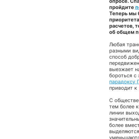
опросе. Спа
пройдите
п
Теперь мы 
приоритета
расчетов, 
об общем п
Любая тран
разными ви
способ добр
передвижен
выезжает н
бороться с 
парадоксу 
приводит к
С обществе
тем более 
линии выхо
значительн
более вмес
выделяются
уменьшаютс