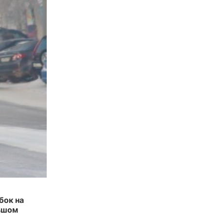
бок на
льшом