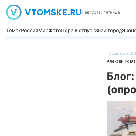
7 августа, пятница
Томск
Россия
Мир
Фото
Пора в отпуск
Знай город
Экон
10 декабря 201
Алексей Козя
Блог:
(опро