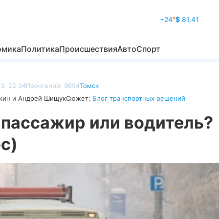
+24
°
$
81,41
омика
Политика
Происшествия
Авто
Спорт
3, 22:34
Прочтений: 9654
Томск
вкин и Андрей Шищук
Сюжет:
Блог транспортных решений
 пассажир или водитель?
с)