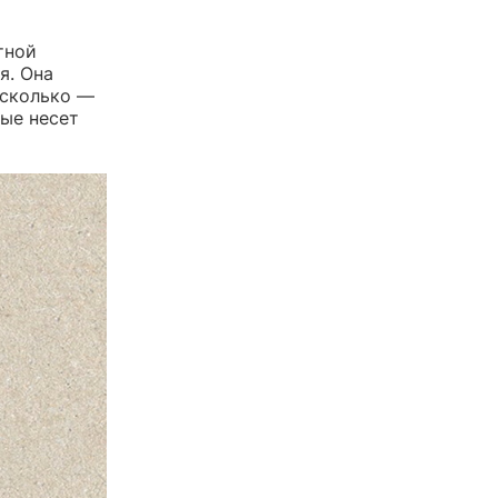
тной
я. Она
 сколько —
рые несет