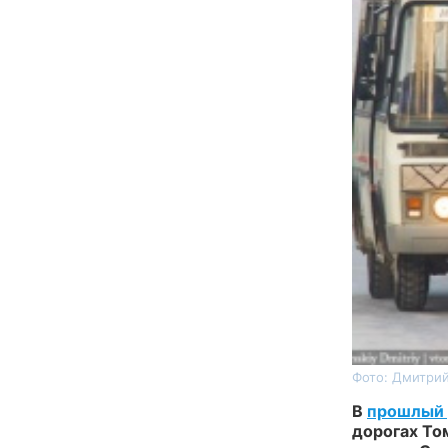
Фото: Дмитри
В
прошлый 
дорогах То