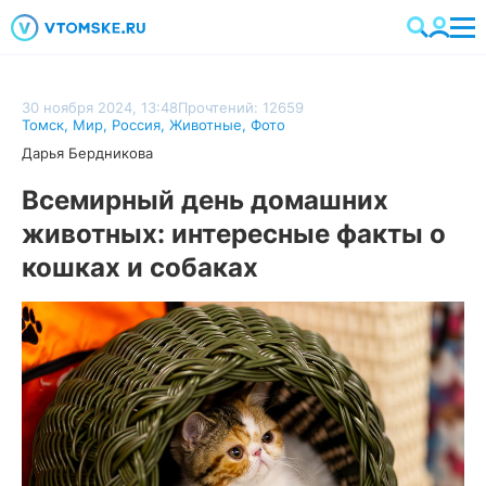
30 ноября 2024, 13:48
Прочтений: 12659
Томск
,
Мир
,
Россия
,
Животные
,
Фото
Дарья Бердникова
Всемирный день домашних
животных: интересные факты о
кошках и собаках