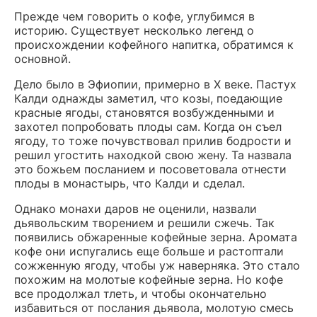
Прежде чем говорить о кофе, углубимся в
историю. Существует несколько легенд о
происхождении кофейного напитка, обратимся к
основной.
Дело было в Эфиопии, примерно в X веке. Пастух
Калди однажды заметил, что козы, поедающие
красные ягоды, становятся возбужденными и
захотел попробовать плоды сам. Когда он съел
ягоду, то тоже почувствовал прилив бодрости и
решил угостить находкой свою жену. Та назвала
это божьем посланием и посоветовала отнести
плоды в монастырь, что Калди и сделал.
Однако монахи даров не оценили, назвали
дьявольским творением и решили сжечь. Так
появились обжаренные кофейные зерна. Аромата
кофе они испугались еще больше и растоптали
сожженную ягоду, чтобы уж наверняка. Это стало
похожим на молотые кофейные зерна. Но кофе
все продолжал тлеть, и чтобы окончательно
избавиться от послания дьявола, молотую смесь