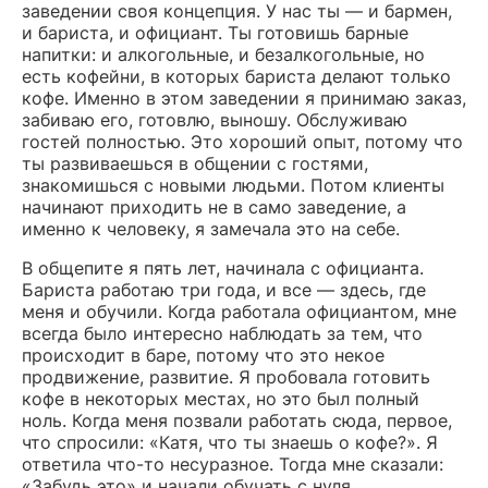
заведении своя концепция. У нас ты — и бармен,
и бариста, и официант. Ты готовишь барные
напитки: и алкогольные, и безалкогольные, но
есть кофейни, в которых бариста делают только
кофе. Именно в этом заведении я принимаю заказ,
забиваю его, готовлю, выношу. Обслуживаю
гостей полностью. Это хороший опыт, потому что
ты развиваешься в общении с гостями,
знакомишься с новыми людьми. Потом клиенты
начинают приходить не в само заведение, а
именно к человеку, я замечала это на себе.
В общепите я пять лет, начинала с официанта.
Бариста работаю три года, и все — здесь, где
меня и обучили. Когда работала официантом, мне
всегда было интересно наблюдать за тем, что
происходит в баре, потому что это некое
продвижение, развитие. Я пробовала готовить
кофе в некоторых местах, но это был полный
ноль. Когда меня позвали работать сюда, первое,
что спросили: «Катя, что ты знаешь о кофе?». Я
ответила что-то несуразное. Тогда мне сказали:
«Забудь это» и начали обучать с нуля.