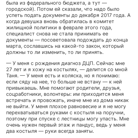
была из федерального бюджета, а тут —
городской). Потом ей сказали, что надо было
успеть подать документы до декабря 2017 года. А
когда девушка вновь обратилась в комитет
жилищной политики в феврале этого года,
специалист снова не стала принимать ее
документы — посоветовала подождать до конца
марта, сославшись на какой-то закон, который
должны то ли изменить, то ли принять.
— У меня с рождения диагноз ДЦП. Сейчас мне
27 лет и я хожу на костылях, — делится со мной
Таня. — У меня есть и коляска, но я понимаю:
если сяду на нее, то больше не встану — к ней
привыкаешь. Мне помогают родители, друзья,
соцработники, волонтеры: им приходится меня
встречать и провожать, иначе мне из дома никак
не выйти. У меня плохое равновесие и я не могу
перехватываться руками с костыля на поручни,
поэтому при спуске с лестницы могу упасть. Мне
очень нужен первый этаж и пандус, ведь у меня
два костыля — руки всегда заняты.