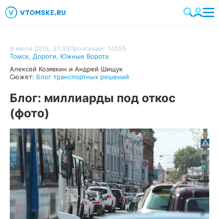
9 июля 2015, 21:35
Прочтений: 14555
Томск
,
Дороги
,
Южные Ворота
Алексей Козявкин и Андрей Шищук
Сюжет:
Блог транспортных решений
Блог: миллиарды под откос
(фото)