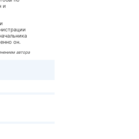
н и
и
инистрации
оначальника
енно он.
мнением автора