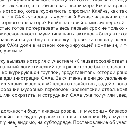
сь так часто, что обычно заставали мэра Кляйна врасп
у историю, когда журналисты спросили Кляйна, как так
, что в САХ курировать мусорный бизнес назначили со
усорного оператора? Кляйн, который с миссионерской
стью готов пожертвовать весь первый срок не только 
прикосновенность муниципальных активов «Спецавтохо
 назначил служебную проверку. Проверка нашла у ново
ра САХа доли в частной конкурирующей компании, и т
, уволили.
жу вылезла история с участием «Спецавтохозяйства» 
нальный логистический центр», которое было создано
й конкурирующей группой, представитель которой ран
 в администрации САХа. За считанные дни до увольнен
из мэрии персонал «Спецавтохозяйства», задействова
ровании мусорных перевозок (абонентский отдел, ком
ешили сократить, и сотрудники САХа уже получили уве
х должности будут ликвидированы, и мусорным бизнес
озяйства» будет управлять новая компания. Ну а мусо
 у нее, видимо, на субподряде. Постановление об уча