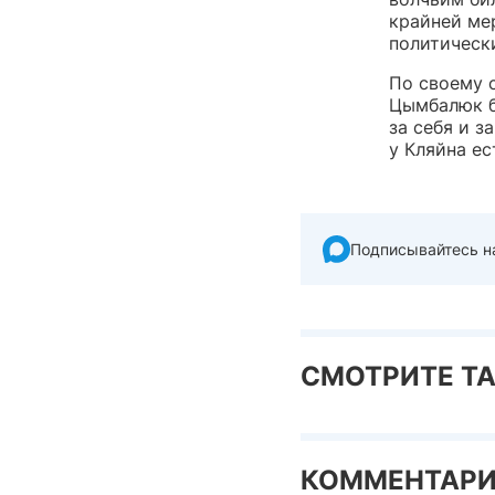
крайней мер
политически
По своему 
Цымбалюк б
за себя и з
у Кляйна ес
Подписывайтесь н
СМОТРИТЕ Т
КОММЕНТАР