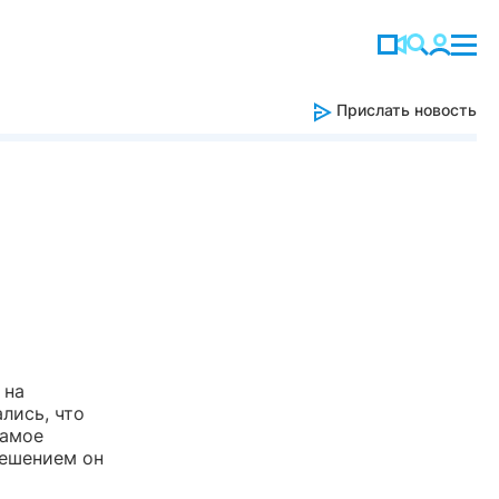
Прислать новость
 на
лись, что
самое
решением он