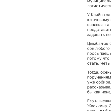
муниципаль
логистичес
У Кляйна з
ключевому з
всплыла та
представит
задавать не
Цымбалюк б
сон любого 
просыпаешьс
потому что
стать. Четы
Тогда, осе
поручениям
уже собирал
рассказыва
бы как нена
Его нынешн
Жвачкина. Э
волчьим бил