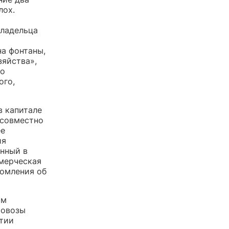
лох.
владельца
на фонтаны,
зяйства»,
го
ого,
в капитале
 совместно
ее
ия
нный в
мерческая
домления об
ом
ровозы
стии