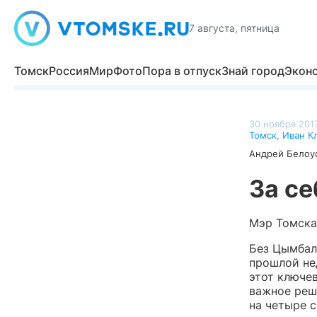
7 августа, пятница
Томск
Россия
Мир
Фото
Пора в отпуск
Знай город
Экон
30 ноября 2017
Томск
,
Иван К
Андрей Белоу
За се
Мэр Томска
Без Цымбалю
прошлой не
этот ключе
важное реше
на четыре с