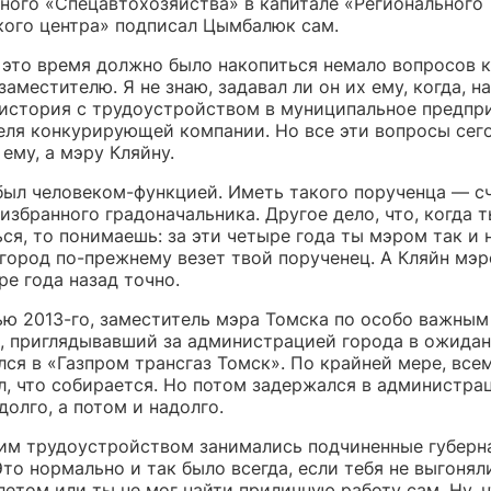
ного «Спецавтохозяйства» в капитале «Регионального
кого центра» подписал Цымбалюк сам.
а это время должно было накопиться немало вопросов 
аместителю. Я не знаю, задавал ли он их ему, когда, н
 история с трудоустройством в муниципальное предпр
еля конкурирующей компании. Но все эти вопросы сег
 ему, а мэру Кляйну.
ыл человеком-функцией. Иметь такого порученца — с
избранного градоначальника. Другое дело, что, когда 
я, то понимаешь: за эти четыре года ты мэром так и н
 город по-прежнему везет твой порученец. А Кляйн мэр
ре года назад точно.
нью 2013-го, заместитель мэра Томска по особо важным
, приглядывавший за администрацией города в ожидан
ся в «Газпром трансгаз Томск». По крайней мере, все
л, что собирается. Но потом задержался в администра
долго, а потом и надолго.
им трудоустройством занимались подчиненные губерн
то нормально и так было всегда, если тебя не выгоняли
етом или ты не мог найти приличную работу сам. Ну, 