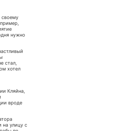
к своему
апример,
иятие
одня нужно
частливый
ты
е стал,
ом хотел
ии Кляйна,
м
ции вроде
атора
 на улицу с
чтобы по