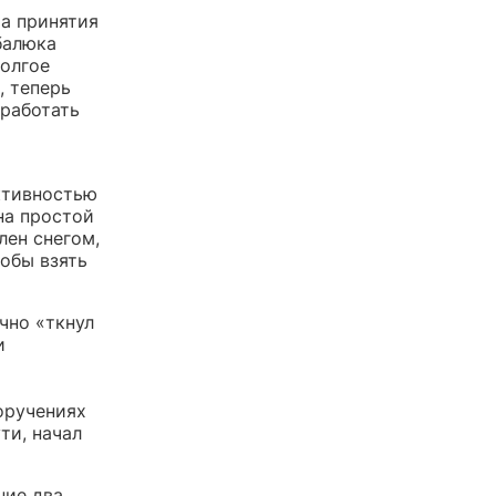
ма принятия
балюка
долгое
, теперь
 работать
ктивностью
на простой
лен снегом,
тобы взять
чно «ткнул
и
оручениях
ти, начал
ние два