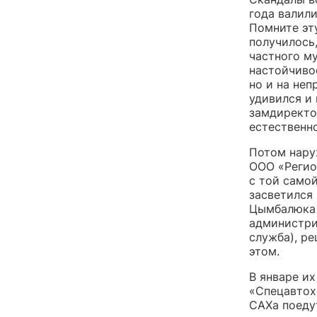
года валили
Помните эт
получилось
частного м
настойчиво
но и на не
удивился и
замдиректо
естественно
Потом нару
ООО «Регио
с той само
засветился
Цымбалюка 
администри
служба), р
этом.
В январе и
«Спецавтох
САХа поедут