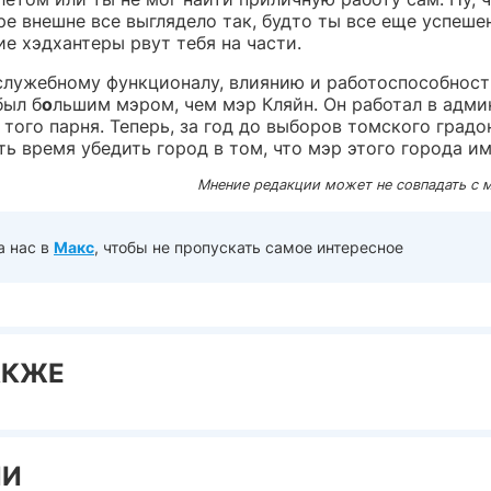
е внешне все выглядело так, будто ты все еще успеше
е хэдхантеры рвут тебя на части.
служебному функционалу, влиянию и работоспособност
ыл б
о
льшим мэром, чем мэр Кляйн. Он работал в адм
а того парня. Теперь, за год до выборов томского град
ть время убедить город в том, что мэр этого города им
Мнение редакции может не совпадать с 
а нас в
Макс
, чтобы не пропускать самое интересное
АКЖЕ
ИИ