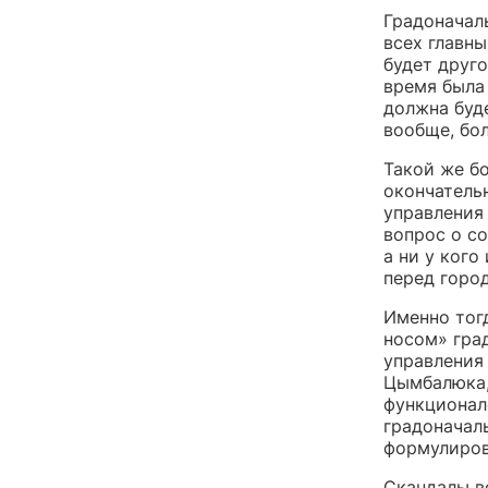
Градоначал
всех главн
будет друго
время была
должна буде
вообще, бо
Такой же бо
окончатель
управления
вопрос о с
а ни у кого
перед город
Именно тог
носом» гра
управления
Цымбалюка,
функционал
градоначаль
формулиров
Скандалы в