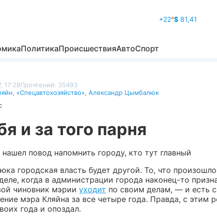
+22
°
$
81,41
омика
Политика
Происшествия
Авто
Спорт
, 17:28
Прочтений: 35493
ляйн
,
«Спецавтохозяйство»
,
Александр Цымбалюк
с
бя и за того парня
 нашел повод напомнить городу, кто тут главный
ка городская власть будет другой. То, что произошло
деле, когда в администрации города наконец-то призна
вой чиновник мэрии
уходит
по своим делам, — и есть 
ние мэра Кляйна за все четыре года. Правда, с этим 
воих года и опоздал.