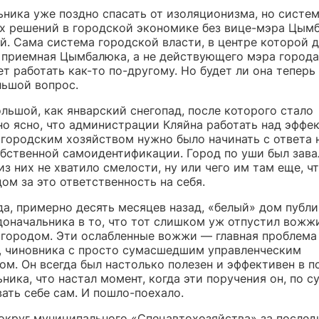
ьника уже поздно спасать от изоляционизма, но систе
ых решений в городской экономике без вице-мэра Цым
й. Сама система городской власти, в центре которой 
 приемная Цымбалюка, а не действующего мэра города
т работать как-то по-другому. Но будет ли она теперь
льшой вопрос.
льшой, как январский снегопад, после которого стало
но ясно, что администрации Кляйна работать над эффе
 городским хозяйством нужно было начинать с ответа 
обственной самоидентификации. Город по уши был зава
 из них не хватило смелости, ну или чего им там еще, ч
ом за это ответственность на себя.
да, примерно десять месяцев назад, «белый» дом публи
доначальника в то, что тот слишком уж отпустил вожж
 городом. Эти ослабленные вожжи — главная проблема
 чиновника с просто сумасшедшим управленческим
ом. Он всегда был настолько полезен и эффективен в п
ника, что настал момент, когда эти поручения он, по су
ать себе сам. И пошло-поехало.
округ муниципального «Спецавтохозяйства» за послед