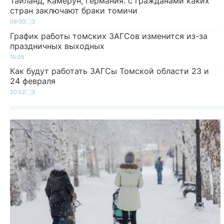
Таиланд, Камерун, Германия: с гражданами каких
стран заключают браки томичи
09:00
3
График работы томских ЗАГСов изменится из-за
праздничных выходных
15:05
Как будут работать ЗАГСы Томской области 23 и
24 февраля
20:02
3