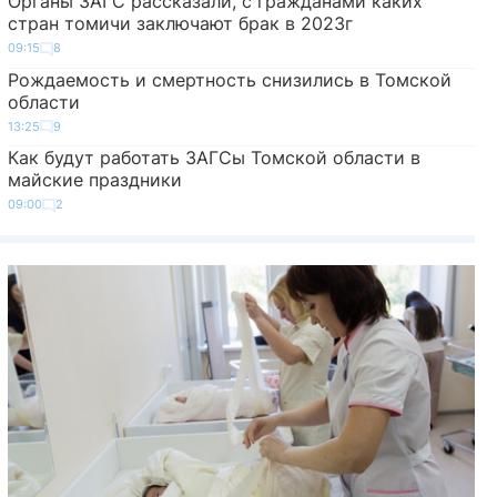
Органы ЗАГС рассказали, с гражданами каких
стран томичи заключают брак в 2023г
09:15
8
Рождаемость и смертность снизились в Томской
области
13:25
9
Как будут работать ЗАГСы Томской области в
майские праздники
09:00
2