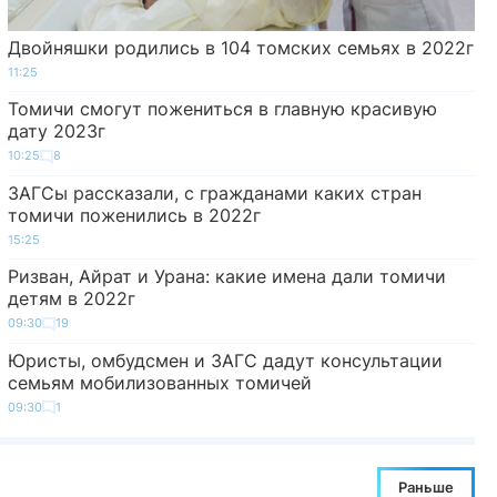
Двойняшки родились в 104 томских семьях в 2022г
11:25
Томичи смогут пожениться в главную красивую
дату 2023г
10:25
8
ЗАГСы рассказали, с гражданами каких стран
томичи поженились в 2022г
15:25
Ризван, Айрат и Урана: какие имена дали томичи
детям в 2022г
09:30
19
Юристы, омбудсмен и ЗАГС дадут консультации
семьям мобилизованных томичей
09:30
1
Раньше