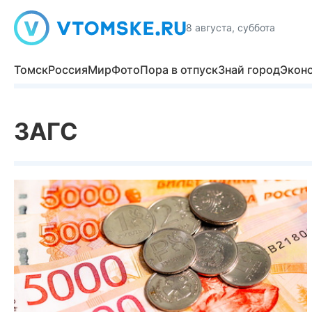
8 августа, суббота
Томск
Россия
Мир
Фото
Пора в отпуск
Знай город
Экон
ЗАГС