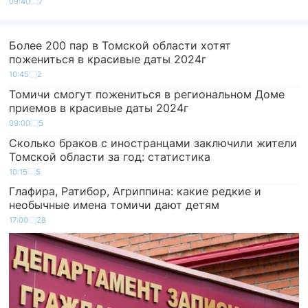
09:40
7
Более 200 пар в Томской области хотят
пожениться в красивые даты 2024г
10:45
2
Томичи смогут пожениться в региональном Доме
приемов в красивые даты 2024г
09:00
5
Сколько браков с иностранцами заключили жители
Томской области за год: статистика
10:15
5
Глафира, Ратибор, Агриппина: какие редкие и
необычные имена томичи дают детям
17:00
28