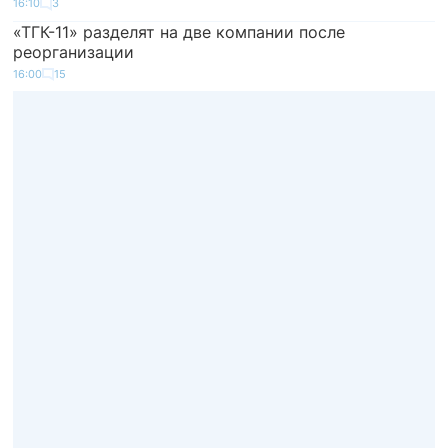
16:10
3
«ТГК-11» разделят на две компании после
реорганизации
16:00
15