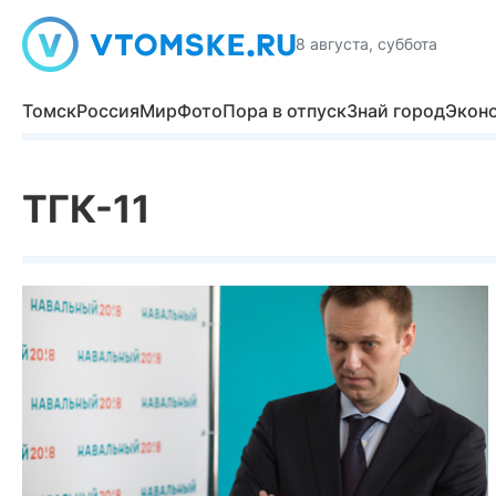
8 августа, суббота
Томск
Россия
Мир
Фото
Пора в отпуск
Знай город
Экон
ТГК-11