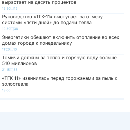
вырастает на десять процентов
13:30
15
Руководство «ТГК-11» выступает за отмену
системы «пяти дней» до подачи тепла
12:50
38
Энергетики обещают включить отопление во всех
домах города к понедельнику
11:20
10
Томичи должны за тепло и горячую воду больше
510 миллионов
21:15
33
«ТГК-11» извинилась перед горожанами за пыль с
золоотвала
13:00