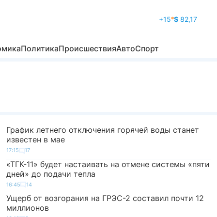
+15
°
$
82,17
омика
Политика
Происшествия
Авто
Спорт
График летнего отключения горячей воды станет
известен в мае
17:15
17
«ТГК-11» будет настаивать на отмене системы «пяти
дней» до подачи тепла
16:45
14
Ущерб от возгорания на ГРЭС-2 составил почти 12
миллионов