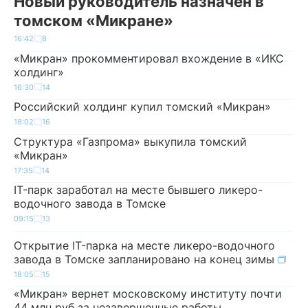
Новый руководитель назначен в
томском «Микране»
16:42
8
«Микран» прокомментировал вхождение в «ИКС
холдинг»
16:30
14
Российский холдинг купил томский «Микран»
18:02
16
Структура «Газпрома» выкупила томский
«Микран»
17:35
14
IT-парк заработал на месте бывшего ликеро-
водочного завода в Томске
09:15
13
Открытие IT-парка на месте ликеро-водочного
завода в Томске запланировано на конец зимы
18:05
15
«Микран» вернет московскому институту почти
44 млн руб за незавершенные работы