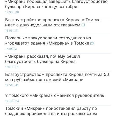
«Микран» пообещал завершить благоустройство
бульвара Кирова к концу сентября
12:30
18
Благоустройство проспекта Кирова в Томске
идет с двухнедельным отставанием
16:05
11
Пожарные эвакуировали сотрудников из
«горящего» здания «Микрана» в Томске
17:19
2
«Микран» рассказал, почему решил
благоустроить бульвар на Кирова
17:43
31
Благоустройством проспекта Кирова почти за 50
млн руб займется томский «Микран»
12:51
41
У томского «Микрана» сменился руководитель
11:50
24
Томский «Микран» приостановил работу по
созданию производства интегральных схем