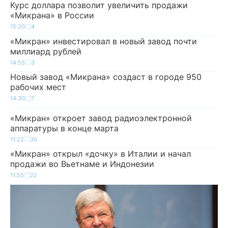
Курс доллара позволит увеличить продажи
«Микрана» в России
15:20
4
«Микран» инвестировал в новый завод почти
миллиард рублей
14:55
3
Новый завод «Микрана» создаст в городе 950
рабочих мест
14:30
7
«Микран» откроет завод радиоэлектронной
аппаратуры в конце марта
11:22
35
«Микран» открыл «дочку» в Италии и начал
продажи во Вьетнаме и Индонезии
11:55
22