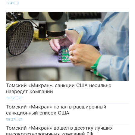
17:47
1
Томский «Микран»: санкции США несильно
навредят компании
10:52
20
Томский «Микран» попал в расширенный
санкционный список США
09:27
21
Томский «Микран» вошел в десятку лучших
высокотехнологичных компаний РФ