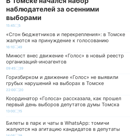
В Томске начался набор
наблюдателей за осенними
выборами
15:45
5
«Сгон бюджетников и перекрепления»: в Томске
жалуются на принуждение к голосованию
16:10
49
Минюст внес движение «Голос» в новый реестр
организаций-иноагентов
09:45
39
Горизбирком и движение «Голос» не выявили
грубых нарушений на выборах в Томске
22:00
20
Координатор «Голоса» рассказала, как прошел
первый день выборов депутатов думы Томска
13:00
15
Билеты в парк и чаты в WhatsApp: томичи
жалуются на агитацию кандидатов в депутаты
14:05
19