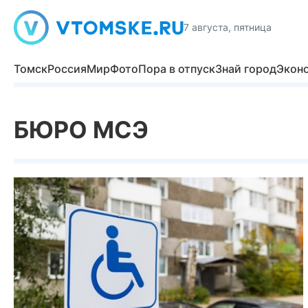
7 августа, пятница
Томск
Россия
Мир
Фото
Пора в отпуск
Знай город
Экон
БЮРО МСЭ