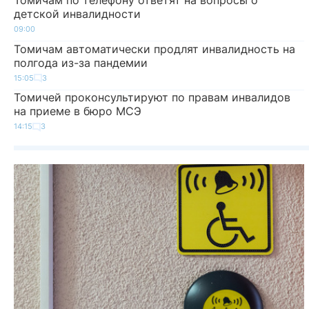
Томичам по телефону ответят на вопросы о
детской инвалидности
09:00
Томичам автоматически продлят инвалидность на
полгода из-за пандемии
15:05
3
Томичей проконсультируют по правам инвалидов
на приеме в бюро МСЭ
14:15
3