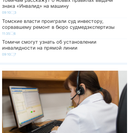
Томичам расскажут о новых правилах выдачи
знака «Инвалид» на машину
09:10
3
Томские власти проиграли суд инвестору,
сорвавшему ремонт в бюро судмедэкспертизы
11:35
6
Томичи смогут узнать об установлении
инвалидности на прямой линии
09:10
7