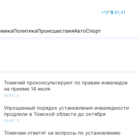
+19
°
$
81,41
омика
Политика
Происшествия
Авто
Спорт
Томичей проконсультируют по правам инвалидов
на приеме 14 июля
18:30
3
Упрощенный порядок установления инвалидности
продлили в Томской области до октября
09:00
3
Томичам ответят на вопросы по установлению