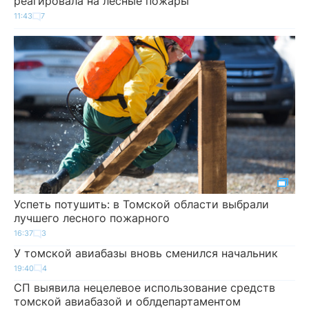
реагировала на лесные пожары
11:43
7
Успеть потушить: в Томской области выбрали
лучшего лесного пожарного
16:37
3
У томской авиабазы вновь сменился начальник
19:40
4
СП выявила нецелевое использование средств
томской авиабазой и облдепартаментом