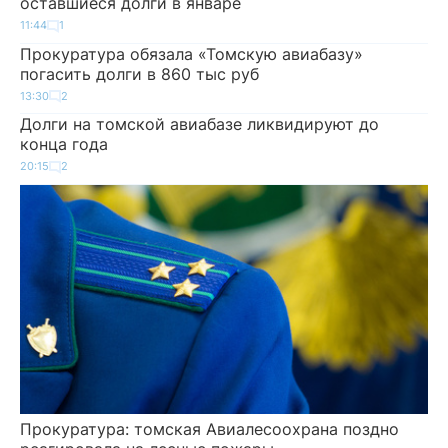
оставшиеся долги в январе
11:44
1
Прокуратура обязала «Томскую авиабазу»
погасить долги в 860 тыс руб
13:30
2
Долги на томской авиабазе ликвидируют до
конца года
20:15
2
Прокуратура: томская Авиалесоохрана поздно