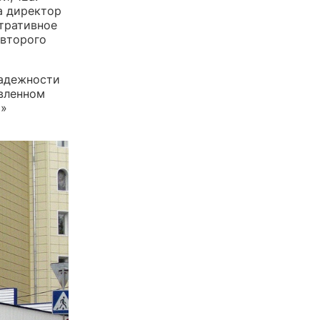
а директор
тративное
 второго
надежности
овленном
П»