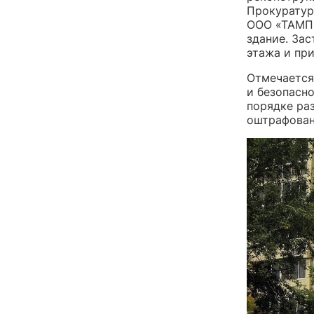
Прокуратур
ООО «ТАМП»
здание. За
этажа и пр
Отмечается
и безопасно
порядке ра
оштрафован