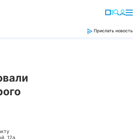
Прислать новость
овали
рого
акту
й, 12а.