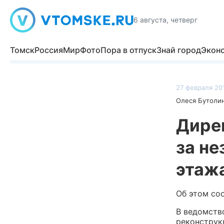
6 августа, четверг
Томск
Россия
Мир
Фото
Пора в отпуск
Знай город
Экон
27 февраля 201
Олеся Бутоли
Дире
за не
этажа
Об этом со
В ведомств
реконструк