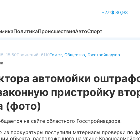
+27
°
$
80,93
омика
Политика
Происшествия
Авто
Спорт
5, 15:50
Прочтений: 6110
Томск
,
Общество
,
Госстройнадзор
на
ктора автомойки оштраф
законную пристройку вто
 (фото)
общается на сайте областного Госстройнадзора.
о из прокуратуры поступили материалы проверки по ф
ции объекта, расположенного на улице Красноармейско