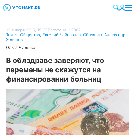
16 января 2015, 15:32
Прочтений: 2087
Томск
,
Общество
,
Евгений Чойнзонов
,
Облздрав
,
Александр
Холопов
Ольга Чубенко
В облздраве заверяют, что
перемены не скажутся на
финансировании больниц