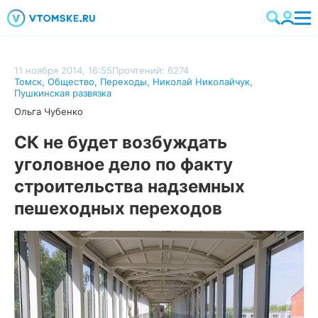
11 ноября 2014, 16:55
Прочтений: 6274
Томск
,
Общество
,
Переходы
,
Николай Николайчук
,
Пушкинская развязка
Ольга Чубенко
СК не будет возбуждать
уголовное дело по факту
строительства надземных
пешеходных переходов