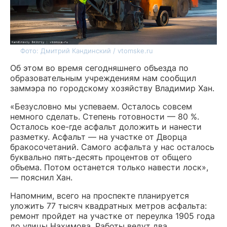
Фото: Дмитрий Кандинский / vtomske.ru
Об этом во время сегодняшнего объезда по
образовательным учреждениям нам сообщил
заммэра по городскому хозяйству Владимир Хан.
«Безусловно мы успеваем. Осталось совсем
немного сделать. Степень готовности — 80 %.
Осталось кое-где асфальт доложить и нанести
разметку. Асфальт — на участке от Дворца
бракосочетаний. Самого асфальта у нас осталось
буквально пять-десять процентов от общего
объема. Потом останется только навести лоск»,
— пояснил Хан.
Напомним, всего на проспекте планируется
уложить 77 тысяч квадратных метров асфальта:
ремонт пройдет на участке от переулка 1905 года
до улицы Нахимова. Работы ведут два