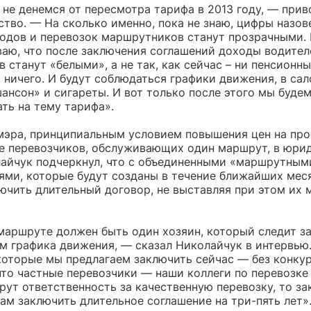
не денемся от пересмотра тарифа в 2013 году, — прив
ство. — На сколько именно, пока не знаю, цифры назов
одов и перевозок маршрутников станут прозрачными. 
ваю, что после заключения соглашений доходы водител
 станут «белыми», а не так, как сейчас – ни пенсионн
 ничего. И будут соблюдаться графики движения, в сал
ансон» и сигареты. И вот только после этого мы буде
ть на тему тарифа».
мэра, принципиальным условием повышения цен на про
е перевозчиков, обслуживающих один маршрут, в юри
лайчук подчеркнул, что с объединенными «маршрутным
ями, которые будут созданы в течение ближайших мес
лючить длительный договор, не выставляя при этом их
маршруте должен быть один хозяин, который следит з
м графика движения, — сказал Николайчук в интервью
которые мы предлагаем заключить сейчас — без конку
что частные перевозчики — наши коллеги по перевозке
рут ответственность за качественную перевозку, то за
ам заключить длительное соглашение на три-пять лет»