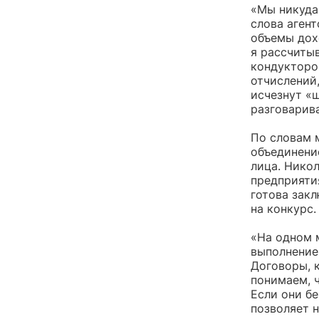
«Мы никуда 
слова агент
объемы дох
я рассчиты
кондукторов
отчислений,
исчезнут «ш
разговарива
По словам 
объединени
лица. Нико
предприяти
готова зак
на конкурс.
«На одном 
выполнение
Договоры, 
понимаем, 
Если они бе
позволяет н