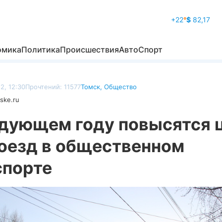
+22
°
$
82,17
омика
Политика
Происшествия
Авто
Спорт
2, 12:30
Прочтений: 11577
Томск
,
Общество
ske.ru
едующем году повысятся 
роезд в общественном
спорте