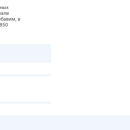
тных
вали
бавим, в
 850