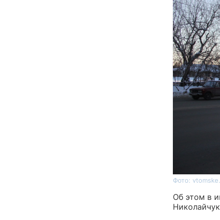
Фото: vtomske
Об этом в 
Николайчук