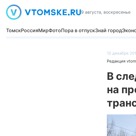
9 августа, воскресенье
Томск
Россия
Мир
Фото
Пора в отпуск
Знай город
Экон
10 декабря 201
Редакция vtom
В сл
на п
тран