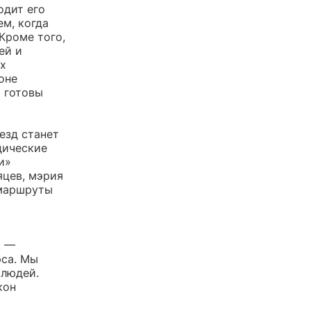
одит его
ем, когда
Кроме того,
ей и
ых
оне
м готовы
езд станет
дические
и»
яцев, мэрия
 маршруты
а
. —
рса. Мы
 людей.
кон
.