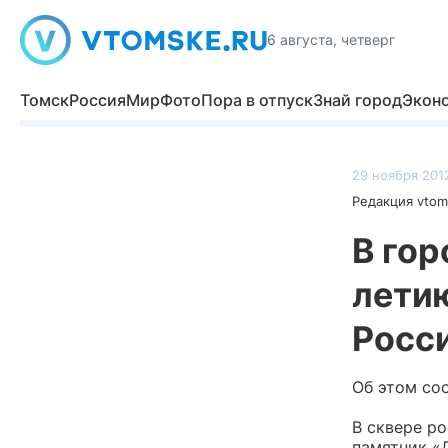
6 августа, четверг
Томск
Россия
Мир
Фото
Пора в отпуск
Знай город
Экон
29 ноября 2012
Редакция vtom
В гор
лети
Росс
Об этом со
В сквере р
памятник «