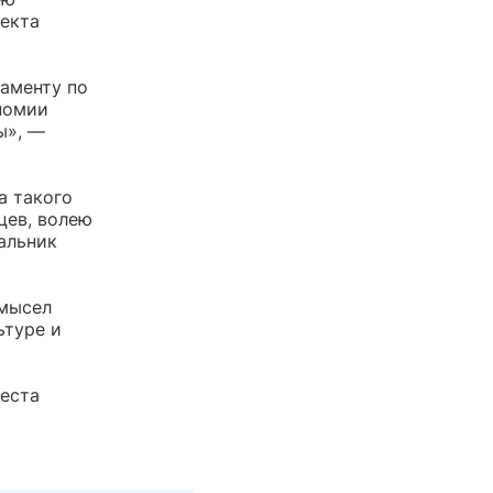
оекта
аменту по
номии
ы», —
а такого
цев, волею
чальник
амысел
ьтуре и
феста