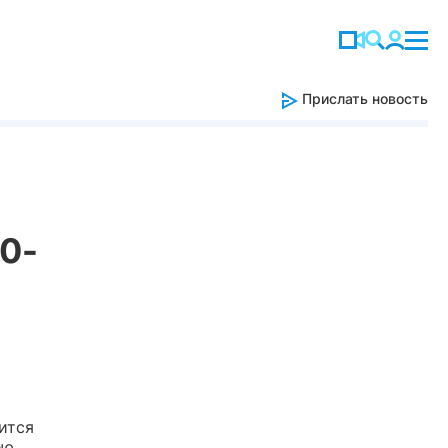
Прислать новость
50-
ится
ею