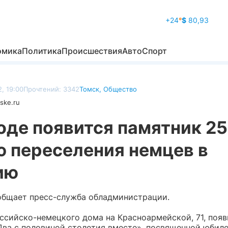
+24
°
$
80,93
омика
Политика
Происшествия
Авто
Спорт
, 19:00
Прочтений: 3342
Томск
,
Общество
ske.ru
оде появится памятник 2
ю переселения немцев в
ию
общает пресс-служба обладминистрации.
оссийско-немецкого дома на Красноармейской, 71, появ
Два с половиной столетия вместе», посвященной юбил