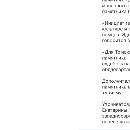
массового 
памятника 
«Инициатив
культуре и
немцев. Ид
говорится 
«Для Томска
памятника 
судеб оказа
облдепартам
Дополнител
памятника м
туризму.
Уточняется,
Екатерины 
западноевр
переселять