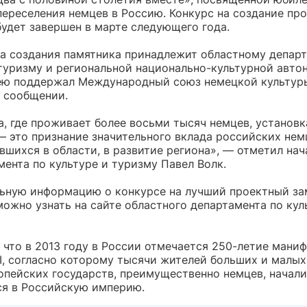
переселения немцев в Россию. Конкурс на создание пр
будет завершен в марте следующего года.
а создания памятника принадлежит областному департ
 туризму и региональной национально-культурной авто
ею поддержал Международный союз немецкой культур
в сообщении.
, где проживает более восьми тысяч немцев, установк
— это признание значительного вклада российских нем
вшихся в области, в развитие региона», — отметил на
ента по культуре и туризму Павел Волк.
ьную информацию о конкурсе на лучший проектный з
ожно узнать на сайте областного департамента по кул
 что в 2013 году в России отмечается 250-летие мани
II, согласно которому тысячи жителей больших и малых
опейских государств, преимущественно немцев, начали
ся в Российскую империю.