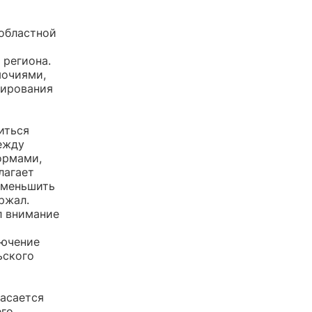
 областной
 региона.
мочиями,
лирования
иться
ежду
ормами,
лагает
уменьшить
ржал.
л внимание
лючение
ьского
касается
его