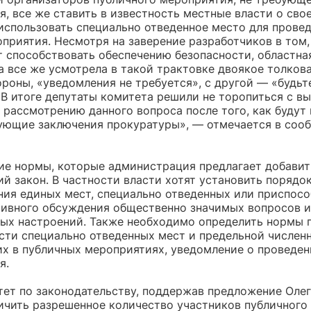
, все же ставить в известность местные власти о сво
использовать специально отведенное место для прове
приятия. Несмотря на заверение разработчиков в том,
т способствовать обеспечению безопасности, областна
 все же усмотрела в такой трактовке двоякое толкова
ороны, «уведомления не требуется», с другой — «будь
 В итоге депутаты комитета решили не торопиться с в
 рассмотрению данного вопроса после того, как будут
ующие заключения прокуратуры», — отмечается в соо
гие нормы, которые администрация предлагает добавит
й закон. В частности власти хотят установить порядо
ния единых мест, специально отведенных или приспос
тивного обсуждения общественно значимых вопросов 
ых настроений. Также необходимо определить нормы 
сти специально отведенных мест и предельной численн
х в публичных мероприятиях, уведомление о проведе
я.
тет по законодательству, поддержав предложение Олег
ичить разрешенное количество участников публичного