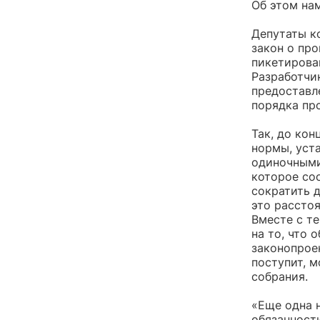
Об этом на
Депутаты к
закон о пр
пикетирова
Разработчи
предоставл
порядка про
Так, до ко
нормы, уст
одиночными
которое со
сократить 
это рассто
Вместе с т
на то, что 
законопроек
поступит, м
собрания.
«Еще одна 
обязанност