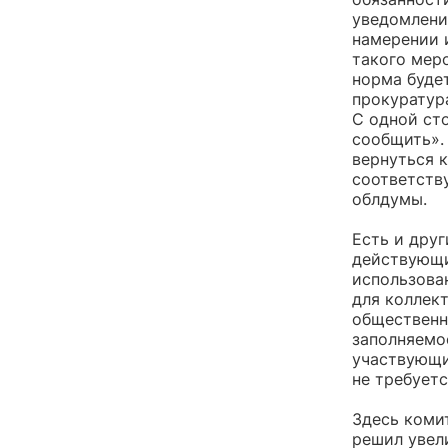
уведомления
намерении 
такого меро
норма буде
прокуратура
С одной ст
сообщить».
вернуться к
соответств
облдумы.
Есть и дру
действующи
использова
для коллек
общественн
заполняемо
участвующи
не требуетс
Здесь коми
решил увел