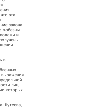
ем
дения
 что эта
я
ние закона.
те любезны
ыводами и
 получены
бщении
ь в
к
обленных
и выражения
предельной
ости лиц,
нии которых
а Шутеева,