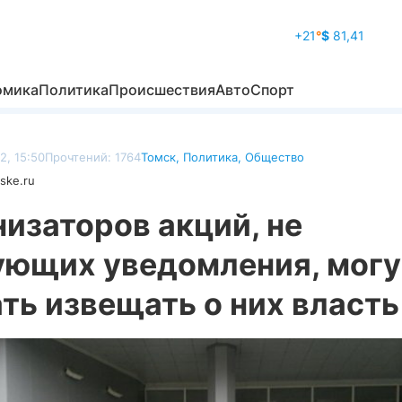
+21
°
$
81,41
омика
Политика
Происшествия
Авто
Спорт
2, 15:50
Прочтений: 1764
Томск
,
Политика
,
Общество
ske.ru
изаторов акций, не
ующих уведомления, могу
ть извещать о них власть