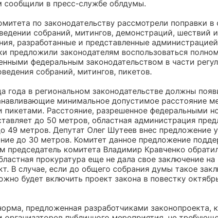
м сообщили в пресс-службе облдумы.
омитета по законодательству рассмотрели поправки в
оведении собраний, митингов, демонстраций, шествий и
ния, разработанные и представленные администрацией
ки предложили законодателям воспользоваться полно
енными федеральным законодательством в части регу
ведения собраний, митингов, пикетов.
нца года в региональном законодательстве должны появ
анавливающие минимальное допустимое расстояние м
 пикетами. Расстояние, разрешенное федеральными н
ставляет до 50 метров, областная администрация пред
до 49 метров. Депутат Олег Шутеев внес предложение 
яние до 30 метров. Комитет данное предложение подде
ем председатель комитета Владимир Кравченко обрати
областная прокуратура еще не дала свое заключение на
т. В случае, если до общего собрания думы такое зак
ожно будет включить проект закона в повестку октябр
норма, предложенная разработчиками законопроекта, 
и организаторов публичного мероприятия, не требующ