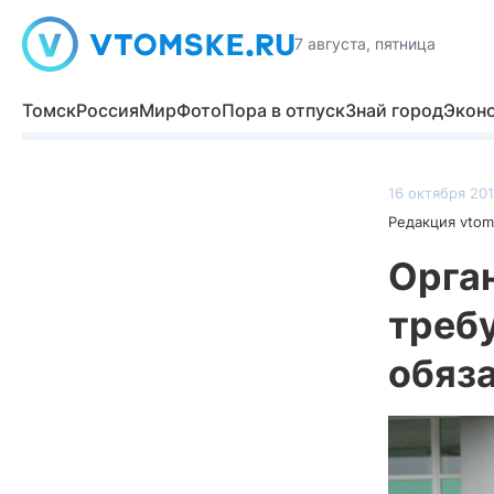
7 августа, пятница
Томск
Россия
Мир
Фото
Пора в отпуск
Знай город
Экон
16 октября 201
Редакция vtom
Орган
треб
обяза