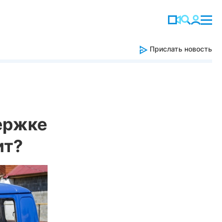
Прислать новость
ержке
ит?