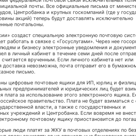
фициальной почты.
Все официальные письма от минист
удов, Центробанка и крупных госкомпаний (где у госуд
овины акций) теперь будут доставлять исключительно
енные почтальоны
.
сии» создаст специальную электронную почтовую сист
ет работать в связке с «Госуслугами». Через нее госор
 людям и бизнесу электронные уведомления и документ
ел в личный кабинет в течение семи дней после отпра
 считается врученным. Если личного кабинета нет или
я доставка невозможна, почта отправит его в бумажно
казное письмо.
аны цифровые почтовые ящики для ИП, юрлиц и физлиц
ьных предпринимателей и юридических лиц будет взи
я плата за использование этого электронного ящика. Е
оссийское правительство. Плата не будет взиматься с 
ударственной власти, а также с государственных и
ных учреждений и Центробанка. Если вовремя не внест
лектронному почтовому ящику приостановится до погаш
торые люди платят за ЖКУ в почтовых отделениях по бе
дут сразу зачисляться на специальные банковские сче