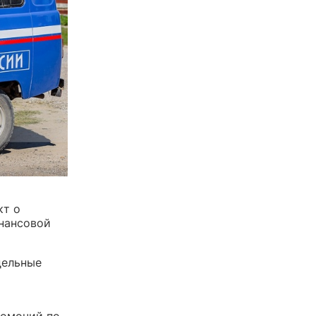
кт о
нансовой
дельные
номочий по