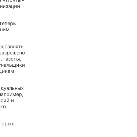
анизаций
теперь
рним
оставлять
 разрешено
 газеты,
мунальщики
щикам
идуальных
например,
нсий и
ько
оторых