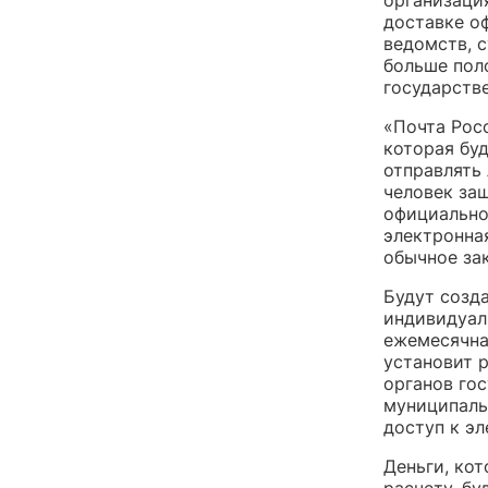
доставке о
ведомств, с
больше пол
государств
«Почта Рос
которая буд
отправлять
человек заш
официально
электронна
обычное за
Будут созд
индивидуал
ежемесячна
установит р
органов гос
муниципаль
доступ к э
Деньги, ко
расчету, бу