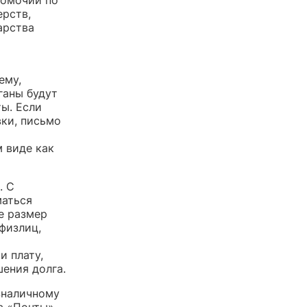
ерств,
арства
ему,
ганы будут
ы. Если
вки, письмо
м виде как
. С
маться
е размер
физлиц,
и плату,
ения долга.
зналичному
та «Почты»