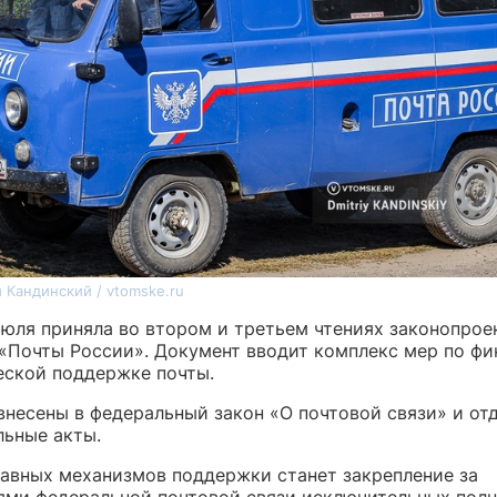
 Кандинский / vtomske.ru
июля приняла во втором и третьем чтениях законопрое
«Почты России». Документ вводит комплекс мер по фи
еской поддержке почты.
внесены в федеральный закон «О почтовой связи» и от
льные акты.
лавных механизмов поддержки станет закрепление за
ями федеральной почтовой связи исключительных пол