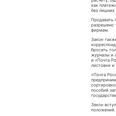
как платеж
без лишних
Продавать 
разрешено 
фирмам.
Закон такж
корреспонд
бросать то
журналы и 
и «Почта Р
листовки и 
«Почта Рос
предприним
сортировкой
пособий за
государств
Закон вступ
положений.