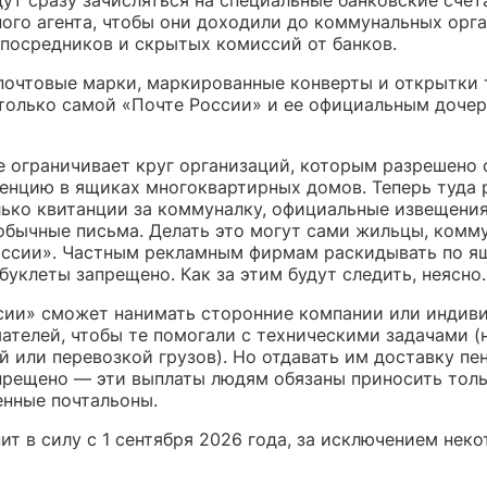
ного агента, чтобы они доходили до коммунальных орг
 посредников и скрытых комиссий от банков.
почтовые марки, маркированные конверты и открытки 
только самой «Почте России» и ее официальным доче
е ограничивает круг организаций, которым разрешено 
енцию в ящиках многоквартирных домов. Теперь туда
лько квитанции за коммуналку, официальные извещения,
обычные письма. Делать это могут сами жильцы, ком
оссии». Частным рекламным фирмам раскидывать по я
буклеты запрещено. Как за этим будут следить, неясно.
сии» сможет нанимать сторонние компании или индив
ателей, чтобы те помогали с техническими задачами (
 или перевозкой грузов). Но отдавать им доставку пе
прещено — эти выплаты людям обязаны приносить тол
енные почтальоны.
ит в силу с 1 сентября 2026 года, за исключением нек