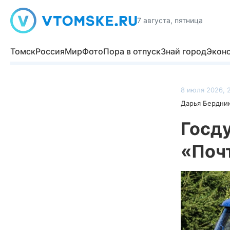
7 августа, пятница
Томск
Россия
Мир
Фото
Пора в отпуск
Знай город
Экон
8 июля 2026, 
Дарья Бердни
Госд
«Почт