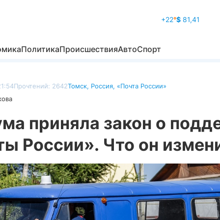
+22
°
$
81,41
омика
Политика
Происшествия
Авто
Спорт
21:54
Прочтений: 2642
Томск
,
Россия
,
«Почта России»
кова
ума приняла закон о подд
ы России». Что он измен