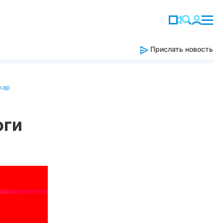
Прислать новость
жар
оги