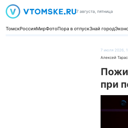
7 августа, пятница
Томск
Россия
Мир
Фото
Пора в отпуск
Знай город
Экон
7 июля 2026, 1
Алексей Тарас
Пожи
при 