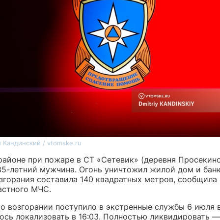
 Кандинский / vtomske.ru
районе при пожаре в СТ «Сетевик» (деревня Просекин
85-летний мужчина. Огонь уничтожил жилой дом и бан
згорания составила 140 квадратных метров, сообщила 
астного МЧС.
о возгорании поступило в экстренные службы 6 июля в
сь локализовать в 16:03. Полностью ликвидировать — 