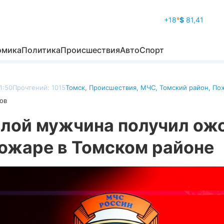
+18
°
$
81,41
омика
Политика
Происшествия
Авто
Спорт
1:50
Прочтений: 1015
Томск
,
Происшествия
,
МЧС
,
Томский район
,
По
ов
лой мужчина получил ож
пожаре в Томском районе