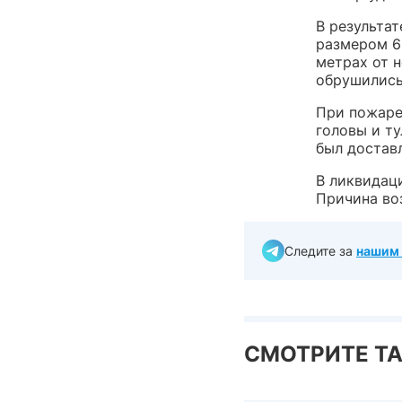
В результа
размером 6
метрах от н
обрушились
При пожаре
головы и т
был достав
В ликвидац
Причина во
Следите за
нашим 
СМОТРИТЕ Т