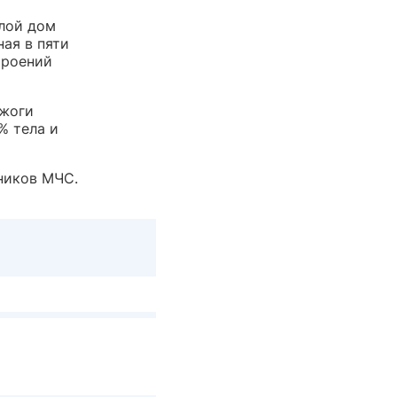
лой дом
ая в пяти
троений
ожоги
% тела и
ников МЧС.