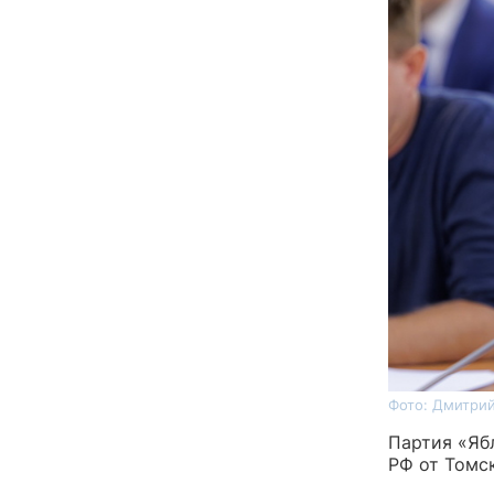
Фото: Дмитрий
Партия «Яб
РФ от Томс