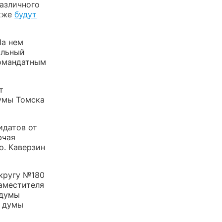
азличного
акже
будут
На нем
альный
номандатным
т
умы Томска
идатов от
ючая
о. Каверзин
кругу №180
заместителя
 думы
й думы