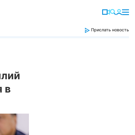
Прислать новость
илий
 в