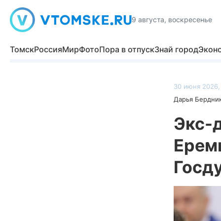
9 августа, воскресенье
Томск
Россия
Мир
Фото
Пора в отпуск
Знай город
Экон
30 июня 2026,
Дарья Бердни
Экс-
Ерем
Госд