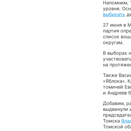
Напомним, 
уровня. Ос
выбирать
де
27 июня в 
партия опр
список вош
округам.
В выборах 
участвоват
на протяже
Также Васи
«Яблока». К
томичей Ев
и Андреев 
Добавим, р
выдвинули 
председате
Томска
Вла
Томской об