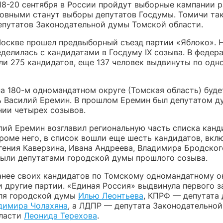
18-20 сентября в России пройдут выборные кампании р
новными станут выборы депутатов Госдумы. Томичи т
путатов Законодательной думы Томской области.
Москве прошел предвыборный съезд партии «Яблоко». 
еделилась с кандидатами в Госдуму IX созыва. В федер
ли 275 кандидатов, еще 137 человек выдвинуты по од
на 180-м одномандатном округе (Томская область) буде
ь Василий Еремин. В прошлом Еремин был депутатом д
нии четырех созывов.
лий Еремин возглавил региональную часть списка канд
роме него, в список вошли еще шесть кандидатов, вкл
гения Каверзина, Ивана Андреева, Владимира Бродског
были депутатами городской думы прошлого созыва.
анее своих кандидатов по Томскому одномандатному о
и другие партии. «Единая Россия» выдвинула первого 
ля городской думы
Илью Леонтьева
, КПРФ — депутата
димира Чолахяна
, а ЛДПР — депутата Законодательно
ласти
Леонида Терехова
.