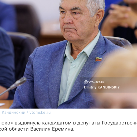
 Кандинский / vtomske.ru
локо» выдвинула кандидатом в депутаты Государстве
кой области Василия Еремина.