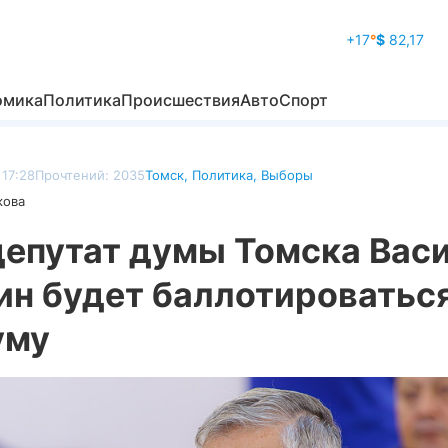
+17
°
$
82,17
омика
Политика
Происшествия
Авто
Спорт
 17:28
Прочтений: 2035
Томск
,
Политика
,
Выборы
кова
депутат думы Томска Вас
ин будет баллотироваться
уму