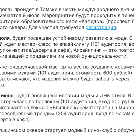
деля» пройдет в Томске в честь международного дня 
мечается 9 июля. Мероприятия будут проходить в тече
ритории образовательного кафе «Кафедра» (проспект Л
ого сквера. Для участия требуется
регистрация
.
юля,
будет посвящен устойчивому развитию в моде. С 
й ждет мастер-класс по апсайклингу (101 аудитория, в
упке напитка/десерта в кафе). Апсайклинг — это повто
ние вещей с приданием им новой функциональности.
начнется двухчасовой мастер-класс по созданию керами
своими руками (101 аудитория, стоимость 600 рублей).
ы отмечают, что изделия можно будет забрать через т
а.
 июля,
будет посвящена истории моды и ДНК стиля. В 
стер-класс по брелокам (101 аудитория, вход 500 рубле
иглашают на лекцию «Влияние кинематографа на миро
повседневные тренды» (204 аудитория, вход по чекам 
ерта в кафе).
Пушкинском сквере стартует модный кино-клуб с обсу