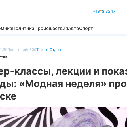
+19
°
$
82,17
омика
Политика
Происшествия
Авто
Спорт
1:30
Прочтений: 600
Томск
,
Отдых
кова
ер-классы, лекции и пока
ды: «Модная неделя» пр
мске