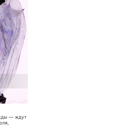
ежды — ждут
юля,