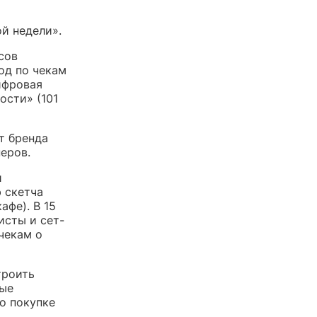
й недели».
сов
од по чекам
Цифровая
ости» (101
т бренда
еров.
и
 скетча
афе). В 15
исты и сет-
чекам о
троить
ные
 о покупке