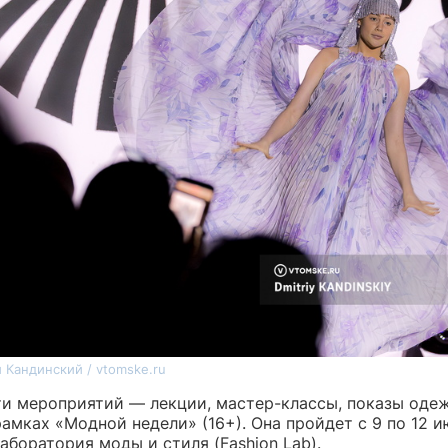
 Кандинский / vtomske.ru
ти мероприятий — лекции, мастер-классы, показы од
амках «Модной недели» (16+). Она пройдет с 9 по 12 и
боратория моды и стиля (Fashion Lab).