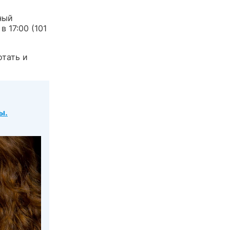
ный
 17:00 (101
отать и
ы.