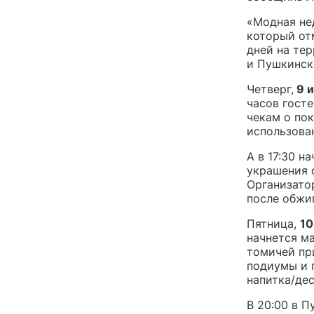
«Модная не
который от
дней на тер
и Пушкинск
Четверг,
9 и
часов госте
чекам о пок
использова
А в 17:30 
украшения 
Организатор
после обжиг
Пятница,
10
начнется ма
томичей пр
подиумы и 
напитка/дес
В 20:00 в 