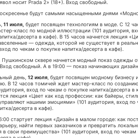
вол носит Prada 2» (18+). Вход свободный.
воскресенье будут самыми насыщенными днями «Модно
,
11 июля,
будет посвящен технологиям в моде. С 12 ча
астер-класс по модной иллюстрации (101 аудитория, вх
апитка/десерта в кафе). В 15 часов начнется лекция «
авселенные — одежда, которой не существует в реальн
вход по чекам о покупке напитка/десерта в кафе).
 в Пушкинском сквере начнется модный показ одежды о
 Вход свободный. А в 19:00 — показ начинающих дизайн
ьный день,
12 июля
, будет посвящен модному бизнесу 
ю. В 12 часов томичей ждет мастер-класс по созданию
аудитория, вход по чекам о покупке напитка/десерта в к
тся лекция «Цвет как код профессии: как байеры, стил
управляют нашими эмоциями» (101 аудитория, вход по 
итка/десерта в кафе).
6:00 стартует лекция «Дизайн в малом городе: как пос
арьеру, найти первых заказчиков и превратить локаль
 в свои преимущества» (101 аудитория, вход по чекам
ерта в кафе).