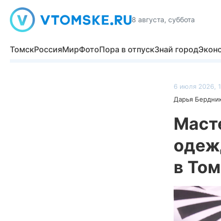
8 августа, суббота
Томск
Россия
Мир
Фото
Пора в отпуск
Знай город
Экон
6 июля 2026, 1
Дарья Бердни
Маст
одеж
в То