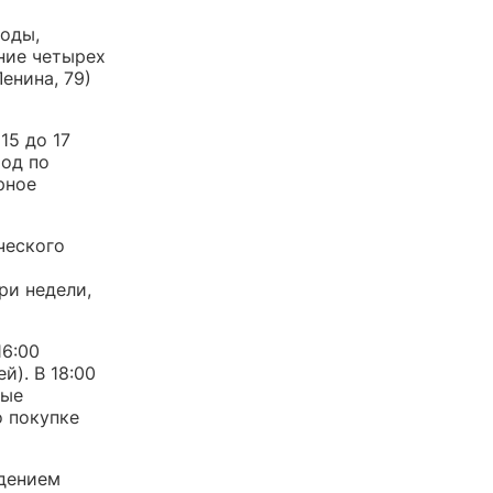
моды,
ние четырех
енина, 79)
15 до 17
ход по
рное
ческого
ри недели,
16:00
й). В 18:00
вые
о покупке
ждением