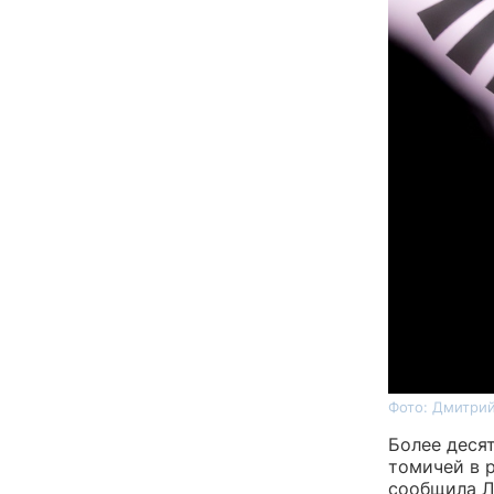
Фото: Дмитрий
Более деся
томичей в р
сообщила Ла