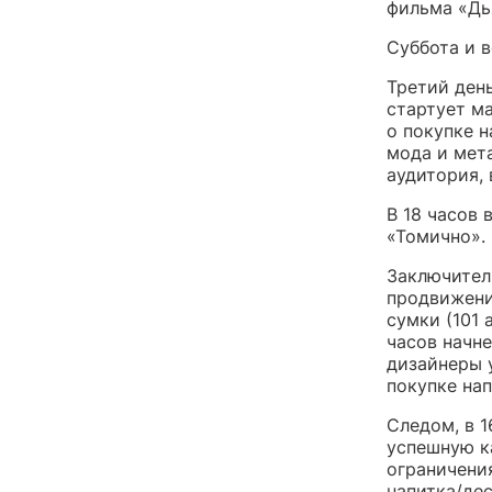
фильма «Дья
Суббота и 
Третий день
стартует м
о покупке н
мода и мет
аудитория, 
В 18 часов
«Томично».
Заключител
продвижени
сумки (101 
часов начне
дизайнеры 
покупке нап
Следом, в 1
успешную к
ограничения
напитка/дес