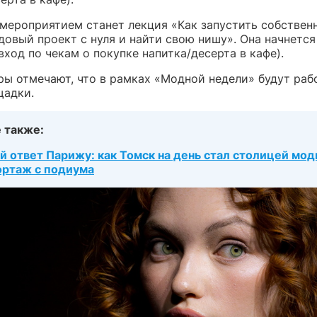
мероприятием станет лекция «Как запустить собствен
овый проект с нуля и найти свою нишу». Она начнется в
вход по чекам о покупке напитка/десерта в кафе).
ры отмечают, что в рамках «Модной недели» будут раб
щадки.
 также:
й ответ Парижу: как Томск на день стал столицей мод
ртаж с подиума