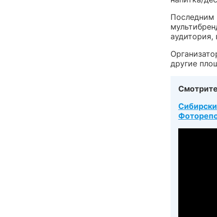
Последним 
мультибренд
аудитория, 
Организато
другие пло
Смотрите
Сибирски
Фоторепо