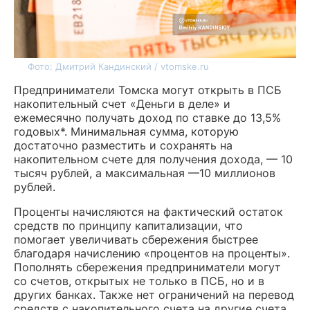
Фото: Дмитрий Кандинский / vtomske.ru
Предприниматели Томска могут открыть в ПСБ
накопительный счет «Деньги в деле» и
ежемесячно получать доход по ставке до 13,5%
годовых*. Минимальная сумма, которую
достаточно разместить и сохранять на
накопительном счете для получения дохода,
—
10
тысяч рублей, а максимальная
—
10 миллионов
рублей.
Проценты
начисляются на фактический остаток
средств по принципу капитализации, что
помогает увеличивать сбережения быстрее
благодаря начислению «процентов на проценты».
Пополнять сбережения предприниматели могут
со счетов, открытых не только в ПСБ, но и в
других банках. Также нет ограничений на перевод
средств с накопительного счета на другие счета